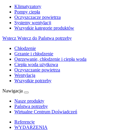
Klimatyzatory
Pompy ciepła
Oczyszczacze powietrza
Systemy wentylacji
Wszystkie kategorie produktów
Wstecz
Wstecz do Państwa potrzeby
Chłodzenie
Grzanie i chłodzenie
Ogrzewanie, chłodzenie i ciepła woda
Ciepła woda użytkowa
Oczyszczanie powietrza
Wentylacja
Wszystkie potrzeby
Nawigacja
Nasze produkty
Państwa potrzeby
Wirtualne Centrum Doświadczeń
Referencje
WYDARZENIA