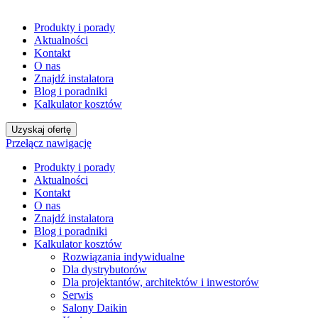
Produkty i porady
Aktualności
Kontakt
O nas
Znajdź instalatora
Blog i poradniki
Kalkulator kosztów
Uzyskaj ofertę
Przełącz nawigację
Produkty i porady
Aktualności
Kontakt
O nas
Znajdź instalatora
Blog i poradniki
Kalkulator kosztów
Rozwiązania indywidualne
Dla dystrybutorów
Dla projektantów, architektów i inwestorów
Serwis
Salony Daikin