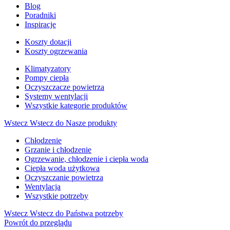
Blog
Poradniki
Inspiracje
Koszty dotacji
Koszty ogrzewania
Klimatyzatory
Pompy ciepła
Oczyszczacze powietrza
Systemy wentylacji
Wszystkie kategorie produktów
Wstecz
Wstecz do Nasze produkty
Chłodzenie
Grzanie i chłodzenie
Ogrzewanie, chłodzenie i ciepła woda
Ciepła woda użytkowa
Oczyszczanie powietrza
Wentylacja
Wszystkie potrzeby
Wstecz
Wstecz do Państwa potrzeby
Powrót do przeglądu