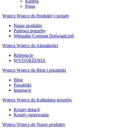
Kariera
Prasa
Wstecz
Wstecz do Produkty i porady
Nasze produkty
Państwa potrzeby
Wirtualne Centrum Doświadczeń
Wstecz
Wstecz do Aktualności
Referencje
WYDARZENIA
Wstecz
Wstecz do Blog i poradniki
Blog
Poradniki
Inspiracje
Wstecz
Wstecz do Kalkulator kosztów
Koszty dotacji
Koszty ogrzewania
Wstecz
Wstecz do Nasze produkty