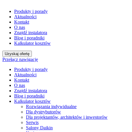
Produkty i porady
Aktualności
Kontakt
O nas
Znajdź instalatora
Blog i poradniki
Kalkulator kosztów
Uzyskaj ofertę
Przełącz nawigację
Produkty i porady
Aktualności
Kontakt
O nas
Znajdź instalatora
Blog i poradniki
Kalkulator kosztów
Rozwiązania indywidualne
Dla dystrybutorów
Dla projektantów, architektów i inwestorów
Serwis
Salony Daikin