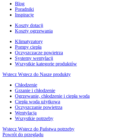
Blog
Poradniki
Inspiracje
Koszty dotacji
Koszty ogrzewania
Klimatyzatory
Pompy ciepła
Oczyszczacze powietrza
Systemy wentylacji
Wszystkie kategorie produktów
Wstecz
Wstecz do Nasze produkty
Chłodzenie
Grzanie i chłodzenie
Ogrzewanie, chłodzenie i ciepła woda
Ciepła woda użytkowa
Oczyszczanie powietrza
Wentylacja
Wszystkie potrzeby
Wstecz
Wstecz do Państwa potrzeby
Powrót do przeglądu