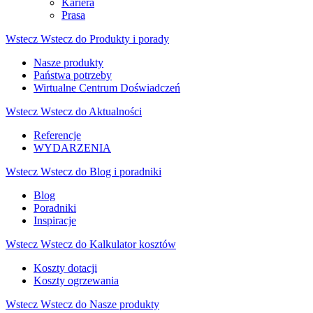
Kariera
Prasa
Wstecz
Wstecz do Produkty i porady
Nasze produkty
Państwa potrzeby
Wirtualne Centrum Doświadczeń
Wstecz
Wstecz do Aktualności
Referencje
WYDARZENIA
Wstecz
Wstecz do Blog i poradniki
Blog
Poradniki
Inspiracje
Wstecz
Wstecz do Kalkulator kosztów
Koszty dotacji
Koszty ogrzewania
Wstecz
Wstecz do Nasze produkty