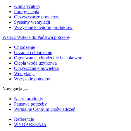
Klimatyzatory
Pompy ciepła
Oczyszczacze powietrza
Systemy wentylacji
Wszystkie kategorie produktów
Wstecz
Wstecz do Państwa potrzeby
Chłodzenie
Grzanie i chłodzenie
Ogrzewanie, chłodzenie i ciepła woda
Ciepła woda użytkowa
Oczyszczanie powietrza
Wentylacja
Wszystkie potrzeby
Nawigacja
Nasze produkty
Państwa potrzeby
Wirtualne Centrum Doświadczeń
Referencje
WYDARZENIA