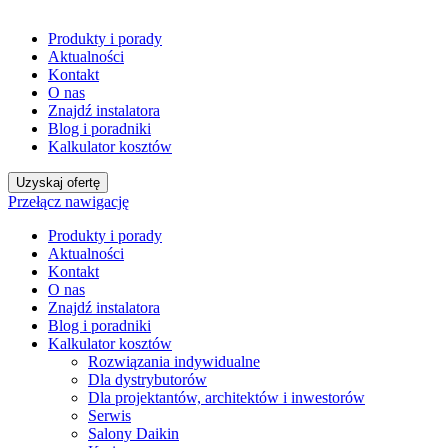
Produkty i porady
Aktualności
Kontakt
O nas
Znajdź instalatora
Blog i poradniki
Kalkulator kosztów
Uzyskaj ofertę
Przełącz nawigację
Produkty i porady
Aktualności
Kontakt
O nas
Znajdź instalatora
Blog i poradniki
Kalkulator kosztów
Rozwiązania indywidualne
Dla dystrybutorów
Dla projektantów, architektów i inwestorów
Serwis
Salony Daikin