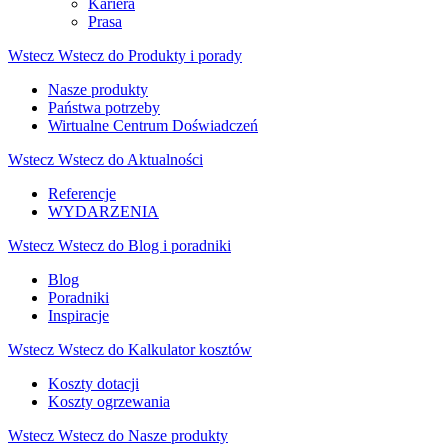
Kariera
Prasa
Wstecz
Wstecz do Produkty i porady
Nasze produkty
Państwa potrzeby
Wirtualne Centrum Doświadczeń
Wstecz
Wstecz do Aktualności
Referencje
WYDARZENIA
Wstecz
Wstecz do Blog i poradniki
Blog
Poradniki
Inspiracje
Wstecz
Wstecz do Kalkulator kosztów
Koszty dotacji
Koszty ogrzewania
Wstecz
Wstecz do Nasze produkty