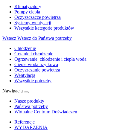
Klimatyzatory
Pompy ciepła
Oczyszczacze powietrza
Systemy wentylacji
Wszystkie kategorie produktów
Wstecz
Wstecz do Państwa potrzeby
Chłodzenie
Grzanie i chłodzenie
Ogrzewanie, chłodzenie i ciepła woda
Ciepła woda użytkowa
Oczyszczanie powietrza
Wentylacja
Wszystkie potrzeby
Nawigacja
Nasze produkty
Państwa potrzeby
Wirtualne Centrum Doświadczeń
Referencje
WYDARZENIA