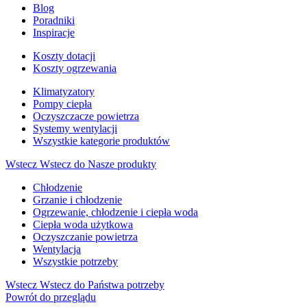
Blog
Poradniki
Inspiracje
Koszty dotacji
Koszty ogrzewania
Klimatyzatory
Pompy ciepła
Oczyszczacze powietrza
Systemy wentylacji
Wszystkie kategorie produktów
Wstecz
Wstecz do Nasze produkty
Chłodzenie
Grzanie i chłodzenie
Ogrzewanie, chłodzenie i ciepła woda
Ciepła woda użytkowa
Oczyszczanie powietrza
Wentylacja
Wszystkie potrzeby
Wstecz
Wstecz do Państwa potrzeby
Powrót do przeglądu