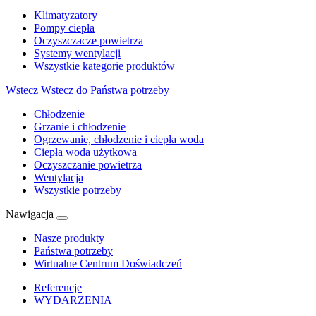
Klimatyzatory
Pompy ciepła
Oczyszczacze powietrza
Systemy wentylacji
Wszystkie kategorie produktów
Wstecz
Wstecz do Państwa potrzeby
Chłodzenie
Grzanie i chłodzenie
Ogrzewanie, chłodzenie i ciepła woda
Ciepła woda użytkowa
Oczyszczanie powietrza
Wentylacja
Wszystkie potrzeby
Nawigacja
Nasze produkty
Państwa potrzeby
Wirtualne Centrum Doświadczeń
Referencje
WYDARZENIA