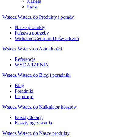
Kariera
Prasa
Wstecz
Wstecz do Produkty i porady
Nasze produkty
Państwa potrzeby
Wirtualne Centrum Doświadczeń
Wstecz
Wstecz do Aktualności
Referencje
WYDARZENIA
Wstecz
Wstecz do Blog i poradniki
Blog
Poradniki
Inspiracje
Wstecz
Wstecz do Kalkulator kosztów
Koszty dotacji
Koszty ogrzewania
Wstecz
Wstecz do Nasze produkty