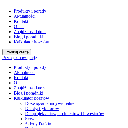
Produkty i porady
Aktualności
Kontakt
O nas
Znajdź instalatora
Blog i poradniki
Kalkulator kosztów
Uzyskaj ofertę
Przełącz nawigację
Produkty i porady
Aktualności
Kontakt
O nas
Znajdź instalatora
Blog i poradniki
Kalkulator kosztów
Rozwiązania indywidualne
Dla dystrybutorów
Dla projektantów, architektów i inwestorów
Serwis
Salony Daikin