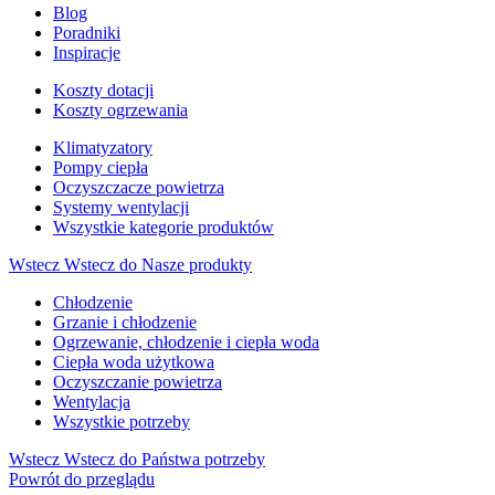
Blog
Poradniki
Inspiracje
Koszty dotacji
Koszty ogrzewania
Klimatyzatory
Pompy ciepła
Oczyszczacze powietrza
Systemy wentylacji
Wszystkie kategorie produktów
Wstecz
Wstecz do Nasze produkty
Chłodzenie
Grzanie i chłodzenie
Ogrzewanie, chłodzenie i ciepła woda
Ciepła woda użytkowa
Oczyszczanie powietrza
Wentylacja
Wszystkie potrzeby
Wstecz
Wstecz do Państwa potrzeby
Powrót do przeglądu