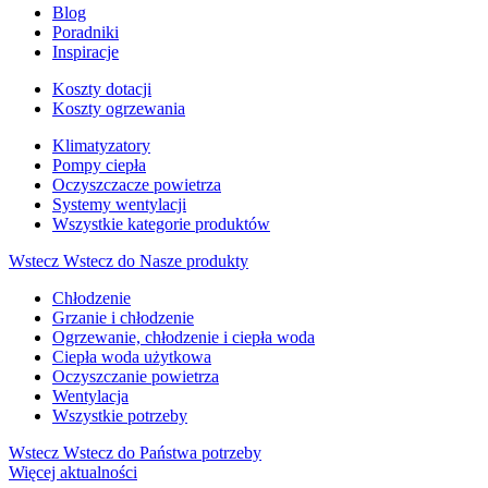
Blog
Poradniki
Inspiracje
Koszty dotacji
Koszty ogrzewania
Klimatyzatory
Pompy ciepła
Oczyszczacze powietrza
Systemy wentylacji
Wszystkie kategorie produktów
Wstecz
Wstecz do Nasze produkty
Chłodzenie
Grzanie i chłodzenie
Ogrzewanie, chłodzenie i ciepła woda
Ciepła woda użytkowa
Oczyszczanie powietrza
Wentylacja
Wszystkie potrzeby
Wstecz
Wstecz do Państwa potrzeby
Więcej aktualności