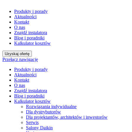
Produkty i porady
Aktualności
Kontakt
O nas
Znajdź instalatora
Blog i poradniki
Kalkulator kosztów
Uzyskaj ofertę
Przełącz nawigację
Produkty i porady
Aktualności
Kontakt
O nas
Znajdź instalatora
Blog i poradniki
Kalkulator kosztów
Rozwiązania indywidualne
Dla dystrybutorów
Dla projektantów, architektów i inwestorów
Serwis
Salony Daikin