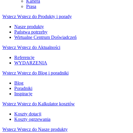
Kariera
Prasa
Wstecz
Wstecz do Produkty i porady
Nasze produkty
Państwa potrzeby
Wirtualne Centrum Doświadczeń
Wstecz
Wstecz do Aktualności
Referencje
WYDARZENIA
Wstecz
Wstecz do Blog i poradniki
Blog
Poradniki
Inspiracje
Wstecz
Wstecz do Kalkulator kosztów
Koszty dotacji
Koszty ogrzewania
Wstecz
Wstecz do Nasze produkty