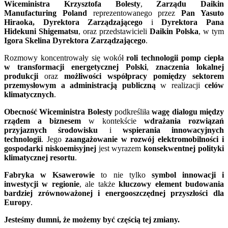
Wiceministra Krzysztofa Bolesty
,
Zarządu Daikin
Manufacturing Poland
reprezentowanego przez
Pan Yasuto
Hiraoka, Dyrektora Zarządzającego
i
Dyrektora Pana
Hidekuni Shigematsu
, oraz przedstawicieli
Daikin Polska
, w tym
Igora Skelina Dyrektora Zarządzającego
.
Rozmowy koncentrowały się wokół
roli technologii pomp ciepła
w transformacji energetycznej Polski
,
znaczenia lokalnej
produkcji
oraz
możliwości współpracy pomiędzy sektorem
przemysłowym a administracją publiczną
w realizacji
celów
klimatycznych
.
Obecność Wiceministra Bolesty
podkreśliła
wagę dialogu między
rządem a biznesem
w kontekście
wdrażania rozwiązań
przyjaznych środowisku
i
wspierania innowacyjnych
technologii
. Jego
zaangażowanie w rozwój elektromobilności i
gospodarki niskoemisyjnej
jest wyrazem
konsekwentnej polityki
klimatycznej resortu
.
Fabryka w Ksawerowie
to nie tylko
symbol innowacji i
inwestycji w regionie
, ale także
kluczowy element budowania
bardziej zrównoważonej i energooszczędnej przyszłości dla
Europy
.
Jesteśmy dumni, że możemy być częścią tej zmiany.