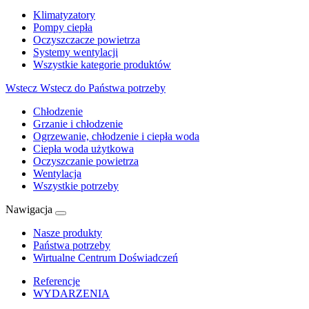
Klimatyzatory
Pompy ciepła
Oczyszczacze powietrza
Systemy wentylacji
Wszystkie kategorie produktów
Wstecz
Wstecz do Państwa potrzeby
Chłodzenie
Grzanie i chłodzenie
Ogrzewanie, chłodzenie i ciepła woda
Ciepła woda użytkowa
Oczyszczanie powietrza
Wentylacja
Wszystkie potrzeby
Nawigacja
Nasze produkty
Państwa potrzeby
Wirtualne Centrum Doświadczeń
Referencje
WYDARZENIA