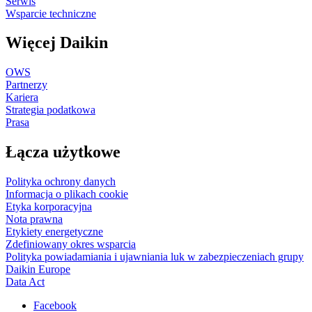
Serwis
Wsparcie techniczne
Więcej Daikin
OWS
Partnerzy
Kariera
Strategia podatkowa
Prasa
Łącza użytkowe
Polityka ochrony danych
Informacja o plikach cookie
Etyka korporacyjna
Nota prawna
Etykiety energetyczne
Zdefiniowany okres wsparcia
Polityka powiadamiania i ujawniania luk w zabezpieczeniach grupy
Daikin Europe
Data Act
Facebook