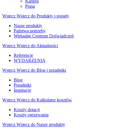
Kariera
Prasa
Wstecz
Wstecz do Produkty i porady
Nasze produkty
Państwa potrzeby
Wirtualne Centrum Doświadczeń
Wstecz
Wstecz do Aktualności
Referencje
WYDARZENIA
Wstecz
Wstecz do Blog i poradniki
Blog
Poradniki
Inspiracje
Wstecz
Wstecz do Kalkulator kosztów
Koszty dotacji
Koszty ogrzewania
Wstecz
Wstecz do Nasze produkty