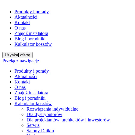
Produkty i porady
Aktualności
Kontakt
O nas
Znajdź instalatora
Blog i poradniki
Kalkulator kosztów
Uzyskaj ofertę
Przełącz nawigację
Produkty i porady
Aktualności
Kontakt
O nas
Znajdź instalatora
Blog i poradniki
Kalkulator kosztów
Rozwiązania indywidualne
Dla dystrybutorów
Dla projektantów, architektów i inwestorów
Serwis
Salony Daikin