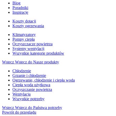
Blog
Poradniki
Inspiracje
Koszty dotacji
Koszty ogrzewania
Klimatyzatory
Pompy ciepła
Oczyszczacze powietrza
Systemy wentylacji
Wszystkie kategorie produktów
Wstecz
Wstecz do Nasze produkty
Chłodzenie
Grzanie i chłodzenie
Ogrzewanie, chłodzenie i ciepła woda
Ciepła woda użytkowa
Oczyszczanie powietrza
Wentylacja
Wszystkie potrzeby
Wstecz
Wstecz do Państwa potrzeby
Powrót do przeglądu