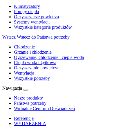
Klimatyzatory
Pompy ciepła
Oczyszczacze powietrza
Systemy wentylacji
Wszystkie kategorie produktów
Wstecz
Wstecz do Państwa potrzeby
Chłodzenie
Grzanie i chłodzenie
Ogrzewanie, chłodzenie i ciepła woda
Ciepła woda użytkowa
Oczyszczanie powietrza
Wentylacja
Wszystkie potrzeby
Nawigacja
Nasze produkty
Państwa potrzeby
Wirtualne Centrum Doświadczeń
Referencje
WYDARZENIA