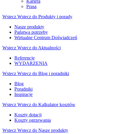
Kariera
Prasa
Wstecz
Wstecz do Produkty i porady
Nasze produkty
Państwa potrzeby
Wirtualne Centrum Doświadczeń
Wstecz
Wstecz do Aktualności
Referencje
WYDARZENIA
Wstecz
Wstecz do Blog i poradniki
Blog
Poradniki
Inspiracje
Wstecz
Wstecz do Kalkulator kosztów
Koszty dotacji
Koszty ogrzewania
Wstecz
Wstecz do Nasze produkty