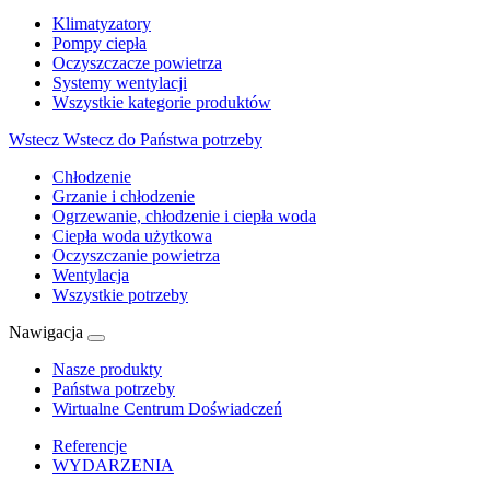
Klimatyzatory
Pompy ciepła
Oczyszczacze powietrza
Systemy wentylacji
Wszystkie kategorie produktów
Wstecz
Wstecz do Państwa potrzeby
Chłodzenie
Grzanie i chłodzenie
Ogrzewanie, chłodzenie i ciepła woda
Ciepła woda użytkowa
Oczyszczanie powietrza
Wentylacja
Wszystkie potrzeby
Nawigacja
Nasze produkty
Państwa potrzeby
Wirtualne Centrum Doświadczeń
Referencje
WYDARZENIA