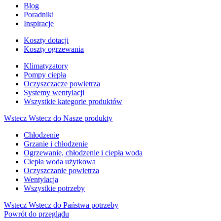
Blog
Poradniki
Inspiracje
Koszty dotacji
Koszty ogrzewania
Klimatyzatory
Pompy ciepła
Oczyszczacze powietrza
Systemy wentylacji
Wszystkie kategorie produktów
Wstecz
Wstecz do Nasze produkty
Chłodzenie
Grzanie i chłodzenie
Ogrzewanie, chłodzenie i ciepła woda
Ciepła woda użytkowa
Oczyszczanie powietrza
Wentylacja
Wszystkie potrzeby
Wstecz
Wstecz do Państwa potrzeby
Powrót do przeglądu