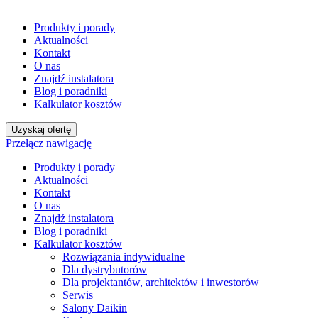
Produkty i porady
Aktualności
Kontakt
O nas
Znajdź instalatora
Blog i poradniki
Kalkulator kosztów
Uzyskaj ofertę
Przełącz nawigację
Produkty i porady
Aktualności
Kontakt
O nas
Znajdź instalatora
Blog i poradniki
Kalkulator kosztów
Rozwiązania indywidualne
Dla dystrybutorów
Dla projektantów, architektów i inwestorów
Serwis
Salony Daikin