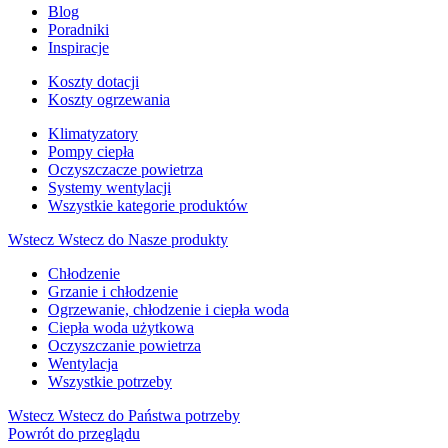
Blog
Poradniki
Inspiracje
Koszty dotacji
Koszty ogrzewania
Klimatyzatory
Pompy ciepła
Oczyszczacze powietrza
Systemy wentylacji
Wszystkie kategorie produktów
Wstecz
Wstecz do Nasze produkty
Chłodzenie
Grzanie i chłodzenie
Ogrzewanie, chłodzenie i ciepła woda
Ciepła woda użytkowa
Oczyszczanie powietrza
Wentylacja
Wszystkie potrzeby
Wstecz
Wstecz do Państwa potrzeby
Powrót do przeglądu