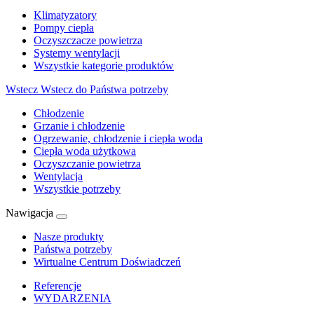
Klimatyzatory
Pompy ciepła
Oczyszczacze powietrza
Systemy wentylacji
Wszystkie kategorie produktów
Wstecz
Wstecz do Państwa potrzeby
Chłodzenie
Grzanie i chłodzenie
Ogrzewanie, chłodzenie i ciepła woda
Ciepła woda użytkowa
Oczyszczanie powietrza
Wentylacja
Wszystkie potrzeby
Nawigacja
Nasze produkty
Państwa potrzeby
Wirtualne Centrum Doświadczeń
Referencje
WYDARZENIA