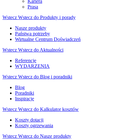
Kariera
Prasa
Wstecz
Wstecz do Produkty i porady
Nasze produkty
Państwa potrzeby
Wirtualne Centrum Doświadczeń
Wstecz
Wstecz do Aktualności
Referencje
WYDARZENIA
Wstecz
Wstecz do Blog i poradniki
Blog
Poradniki
Inspiracje
Wstecz
Wstecz do Kalkulator kosztów
Koszty dotacji
Koszty ogrzewania
Wstecz
Wstecz do Nasze produkty