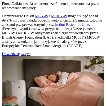
Firma Daikin została obdarzona zaufaniem i przetestowana przez
renomowane instytucje.
Oczyszczacze Daikin
MC55W
i
MCK55W
mogą usunąć ponad
99,9% wirusów układu oddechowego w ciągu 2,5 minuty, zgodnie
z testami przeprowadzonymi przez
Institut
Pasteur de Lille
.
(Przeczytaj wyniki testów w przypisie poniżej) Nasze jednostki
MC55W i MCK55W otrzymały znak alergii zatwierdzony przez
British Allergy Foundation (BAF), a jednostki MC30Y i MC55W
zostały zatwierdzone jako przyjazne dla alergików przez
Europejskie Centrum Badań nad Alergiami (ECARF).
Dowiedz się więcej