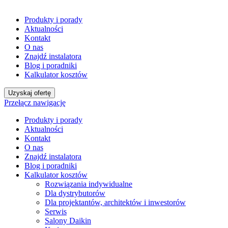
Produkty i porady
Aktualności
Kontakt
O nas
Znajdź instalatora
Blog i poradniki
Kalkulator kosztów
Uzyskaj ofertę
Przełącz nawigację
Produkty i porady
Aktualności
Kontakt
O nas
Znajdź instalatora
Blog i poradniki
Kalkulator kosztów
Rozwiązania indywidualne
Dla dystrybutorów
Dla projektantów, architektów i inwestorów
Serwis
Salony Daikin