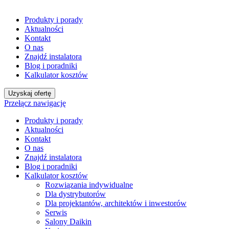
Produkty i porady
Aktualności
Kontakt
O nas
Znajdź instalatora
Blog i poradniki
Kalkulator kosztów
Uzyskaj ofertę
Przełącz nawigację
Produkty i porady
Aktualności
Kontakt
O nas
Znajdź instalatora
Blog i poradniki
Kalkulator kosztów
Rozwiązania indywidualne
Dla dystrybutorów
Dla projektantów, architektów i inwestorów
Serwis
Salony Daikin