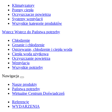
Klimatyzatory
Pompy ciepła
Oczyszczacze powietrza
Systemy wentylacji
Wszystkie kategorie produktów
Wstecz
Wstecz do Państwa potrzeby
Chłodzenie
Grzanie i chłodzenie
Ogrzewanie, chłodzenie i ciepła woda
Ciepła woda użytkowa
Oczyszczanie powietrza
Wentylacja
Wszystkie potrzeby
Nawigacja
Nasze produkty
Państwa potrzeby
Wirtualne Centrum Doświadczeń
Referencje
WYDARZENIA