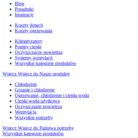
Blog
Poradniki
Inspiracje
Koszty dotacji
Koszty ogrzewania
Klimatyzatory
Pompy ciepła
Oczyszczacze powietrza
Systemy wentylacji
Wszystkie kategorie produktów
Wstecz
Wstecz do Nasze produkty
Chłodzenie
Grzanie i chłodzenie
Ogrzewanie, chłodzenie i ciepła woda
Ciepła woda użytkowa
Oczyszczanie powietrza
Wentylacja
Wszystkie potrzeby
Wstecz
Wstecz do Państwa potrzeby
Wszystkie kategorie produktów