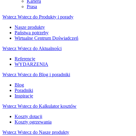
Kariera
Prasa
Wstecz
Wstecz do Produkty i porady
Nasze produkty
Państwa potrzeby
Wirtualne Centrum Doświadczeń
Wstecz
Wstecz do Aktualności
Referencje
WYDARZENIA
Wstecz
Wstecz do Blog i poradniki
Blog
Poradniki
Inspiracje
Wstecz
Wstecz do Kalkulator kosztów
Koszty dotacji
Koszty ogrzewania
Wstecz
Wstecz do Nasze produkty