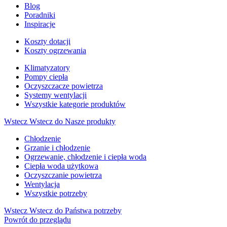
Blog
Poradniki
Inspiracje
Koszty dotacji
Koszty ogrzewania
Klimatyzatory
Pompy ciepła
Oczyszczacze powietrza
Systemy wentylacji
Wszystkie kategorie produktów
Wstecz
Wstecz do Nasze produkty
Chłodzenie
Grzanie i chłodzenie
Ogrzewanie, chłodzenie i ciepła woda
Ciepła woda użytkowa
Oczyszczanie powietrza
Wentylacja
Wszystkie potrzeby
Wstecz
Wstecz do Państwa potrzeby
Powrót do przeglądu