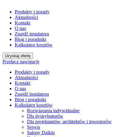
Produkty i porady
Aktualności
Kontakt
O nas
Znajdź instalatora
Blog i poradniki
Kalkulator kosztów
Uzyskaj ofertę
Przełącz nawigację
Produkty i porady
Aktualności
Kontakt
O nas
Znajdź instalatora
Blog i poradniki
Kalkulator kosztów
Rozwiązania indywidualne
Dla dystrybutorów
Dla projektantów, architektów i inwestorów
Serwis
Salony Daikin