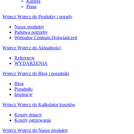
Kariera
Prasa
Wstecz
Wstecz do Produkty i porady
Nasze produkty
Państwa potrzeby
Wirtualne Centrum Doświadczeń
Wstecz
Wstecz do Aktualności
Referencje
WYDARZENIA
Wstecz
Wstecz do Blog i poradniki
Blog
Poradniki
Inspiracje
Wstecz
Wstecz do Kalkulator kosztów
Koszty dotacji
Koszty ogrzewania
Wstecz
Wstecz do Nasze produkty