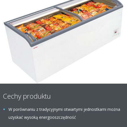
Cechy produktu
W porównaniu z tradycyjnymi otwartymi jednostkami można
uzyskać wysoką energooszczędność