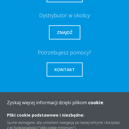
Dystrybutor w okolicy
ZNAJDŹ
Potrzebujesz pomocy?
KONTAKT
Zyskaj więcej informacji dzięki plikom
cookie
O firmie
Pliki cookie podstawowe i niezbędne:
Są one wymagane, aby umożliwić nawigację po naszej witrynie i korzystać
Rozwiązania
z jej funkcjonalności ("pliki cookie minimum").