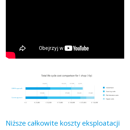
Niższe całkowite koszty eksploatacji