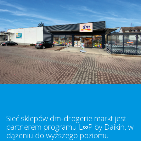
Sieć sklepów dm-drogerie markt jest
partnerem programu L∞P by Daikin, w
dążeniu do wyższego poziomu