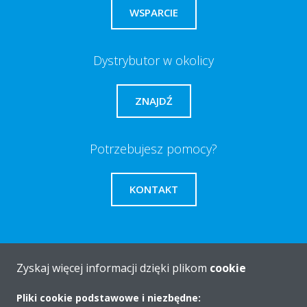
WSPARCIE
Dystrybutor w okolicy
ZNAJDŹ
Potrzebujesz pomocy?
KONTAKT
Zyskaj więcej informacji dzięki plikom
cookie
O firmie
Pliki cookie podstawowe i niezbędne: