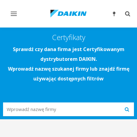
Przełącz
Prze
nawigację
wysz
Certyfikaty
Sprawdź czy dana firma jest Certyfikowanym
dystrybutorem DAIKIN.
Wprowadź nazwę szukanej firmy lub znajdź firmę
używając dostępnych filtrów
Search
Subm