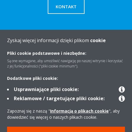
KONTAKT
Zyskaj więcej informacji dzięki plikom
cookie
O firmie
Pliki cookie podstawowe i niezbędne:
Są one wymagane, aby umożliwić nawigację po naszej witrynie i korzystać
Rozwiązania
z jej funkcjonalności ("pliki cookie minimum").
Dodatkowe pliki cookie:
Kontakt
Usprawniające pliki cookie:
Reklamowe / targetujące pliki cookie:
Produkty
Zapoznaj się z naszą "
Informacją o plikach cookie
", aby
dowiedzieć się więcej o naszych plikach cookie.
Copyright © Daikin