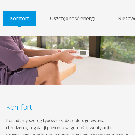
Komfort
Oszczędność energii
Niezaw
Komfort
Posiadamy szereg typów urządzeń do ogrzewania,
chłodzenia, regulacji poziomu wilgotności, wentylacji i
oczyszczania powietrza, a nasze urządzenia wyposażone są w