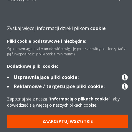
Kontakt
Zyskaj więcej informacji dzięki plikom
cookie
Pliki cookie podstawowe i niezbędne:
Produkty
Są one wymagane, aby umożliwić nawigację po naszej witrynie i korzystać z
jej funkcjonalności ("pliki cookie minimum").
Copyright © Daikin
Dodatkowe pliki cookie:
Zastrzeżenia prawne
Cookies
Polityka Ochrony Danych
Usprawniające pliki cookie:
Etyka korporacyjna
Strategia podatkowa
Pompy ciepła
Reklamowe / targetujące pliki cookie:
Klimatyzacja
Oczyszczacze powietrza
Data Act
Zapoznaj się z naszą "
Informacją o plikach cookie
", aby
dowiedzieć się więcej o naszych plikach cookie.
ZAAKCEPTUJ WSZYSTKIE