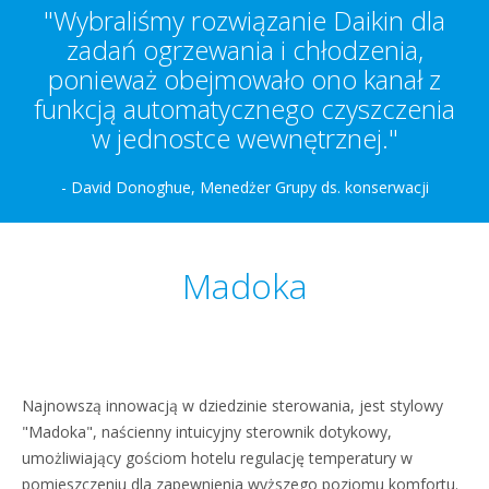
"Wybraliśmy rozwiązanie Daikin dla
zadań ogrzewania i chłodzenia,
ponieważ obejmowało ono kanał z
funkcją automatycznego czyszczenia
w jednostce wewnętrznej."
- David Donoghue, Menedżer Grupy ds. konserwacji
Madoka
Najnowszą innowacją w dziedzinie sterowania, jest stylowy
"Madoka", naścienny intuicyjny sterownik dotykowy,
umożliwiający gościom hotelu regulację temperatury w
pomieszczeniu dla zapewnienia wyższego poziomu komfortu.