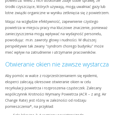
powietrza. Wielu z nich doskonale zdaje sobie sprawę, że
środki czyszczące, których używają, mogą uwalniać gazy lub
lotne związki organiczne w wyniku zetknięcia się z powietrzem.
Mając na względzie efektywność, zapewnienie czystego
powietrza w miejscu pracy ma kluczowe znaczenie, ponieważ
zanieczyszczenia mogą wpływać na wydajność personelu,
powodując m.in. zawroty głowy i nudności. W dłuższej
perspektywie tak zwany "syndrom chorego budynku" może
mieć wpływ na zatrudnienie i utrzymanie pracowników.
Otwieranie okien nie zawsze wystarcza
Aby pomóc w walce z rozprzestrzenianiem się epidemii,
eksperci zalecają okresowe otwieranie okien w celu
recyrkulacji powietrza i rozproszenia cząsteczek. Zalecany
współczynnik Krotności Wymiany Powietrza (ACR – z ang. Air
Change Rate) jest różny w zależności od rodzaju
pomieszczenia*, na przykład: