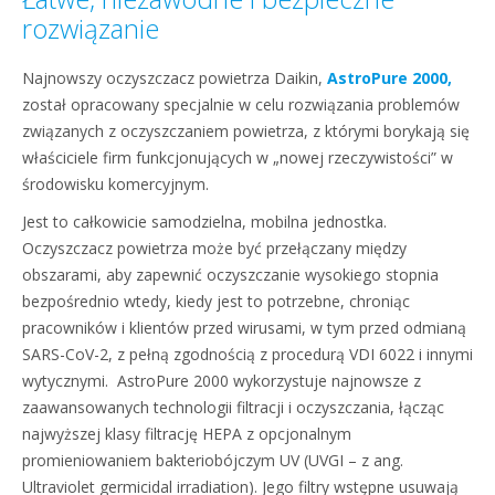
rozwiązanie
Najnowszy oczyszczacz powietrza Daikin,
AstroPure
2000,
został opracowany specjalnie w celu rozwiązania problemów
związanych z oczyszczaniem powietrza, z którymi borykają się
właściciele firm funkcjonujących w „nowej rzeczywistości” w
środowisku komercyjnym.
Jest to całkowicie samodzielna, mobilna jednostka.
Oczyszczacz powietrza może być przełączany między
obszarami, aby zapewnić oczyszczanie wysokiego stopnia
bezpośrednio wtedy, kiedy jest to potrzebne, chroniąc
pracowników i klientów przed wirusami, w tym przed odmianą
SARS-CoV-2, z pełną zgodnością z procedurą VDI 6022 i innymi
wytycznymi. AstroPure 2000 wykorzystuje najnowsze z
zaawansowanych technologii filtracji i oczyszczania, łącząc
najwyższej klasy filtrację HEPA z opcjonalnym
promieniowaniem bakteriobójczym UV (UVGI – z ang.
Ultraviolet germicidal irradiation). Jego filtry wstępne usuwają