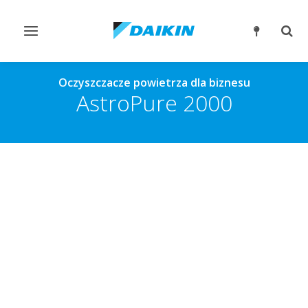
Przełącz
Prze
nawigację
wysz
Oczyszczacze powietrza dla biznesu
AstroPure 2000