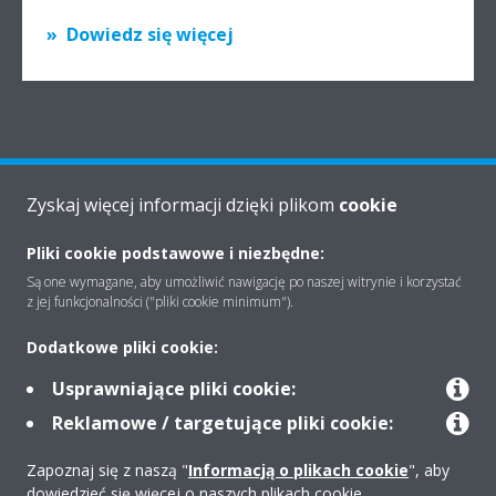
Dowiedz się więcej
Zyskaj więcej informacji dzięki plikom
cookie
Znajdź więcej informacji
Pliki cookie podstawowe i niezbędne:
Są one wymagane, aby umożliwić nawigację po naszej witrynie i korzystać
WSPARCIE
z jej funkcjonalności ("pliki cookie minimum").
Dodatkowe pliki cookie:
Dystrybutor w okolicy
Usprawniające pliki cookie:
Reklamowe / targetujące pliki cookie:
ZNAJDŹ
Zapoznaj się z naszą "
Informacją o plikach cookie
", aby
dowiedzieć się więcej o naszych plikach cookie.