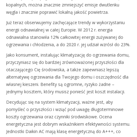
kopalnych, można znacznie zmniejszyć emisje dwutlenku
węgla i znacznie poprawić lokalną jakość powietrza.
Już teraz obserwujemy zachęcające trendy w wykorzystaniu
energii odnawialnej w całej Europie. W 2012 r. energia
odnawialna stanowiła 12% całkowitej energii zużywanej do
ogrzewania i chłodzenia, a do 2020 r. jej udział wzrósł do 23%.
Jako konsument, instalując klimatyzację do ogrzewania domu,
przyczyniasz się do bardziej zrównoważonej przyszłości dla
otaczającego Cię środowiska, a także zapewniasz lepszą
alternatywę ogrzewania dla Twojego domu i oszczędność dla
własnej kieszeni. Benefity są ogromne, ryzyko żadne –
jednymy kosztem, który musisz ponieść jest koszt instalacji.
Decydując się na system klimatyzacji, ważne jest, aby
pomyśleć o przyszłości i wziąć pod uwagę długoterminowe
koszty ogrzewania oraz czynniki środwiskowe. Ocena
energetyczna jest dobrym wskaźnikiem efektywności systemu.
Jednostki Daikin AC mają klasę energetyczną do A+++, co