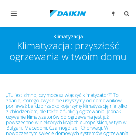
Przełącz
Prze
nawigację
wysz
Klimatyzacja
Klimatyzacja: przyszłość
ogrzewania w twoim domu
„Tu jest zimno, czy możesz włączyć klimatyzator?” To
zdanie, którego zwykle nie usłyszymy od domowników,
ponieważ bardzo rzadko kojarzymy klimatyzację nie tylko
z chłodzeniem, ale także z funkcją ogrzewania. Jednak
używanie klimatyzatorów do ogrzewania jest już
powszechne w niektórych krajach europejskich, w tym w
Bułgarii, Macedonii, Czarnogórze i Chorwacji. W
nowoczesnym świecie domowych systemów ogrzewania