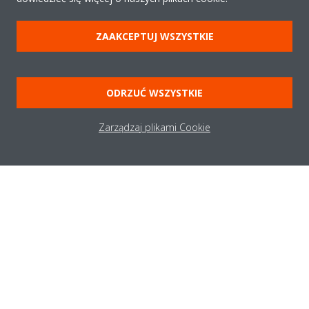
Potrzebujesz pomocy?
ZAAKCEPTUJ WSZYSTKIE
KONTAKT
ODRZUĆ WSZYSTKIE
Zarządzaj plikami Cookie
O firmie
Rozwiązania
Kontakt
Produkty