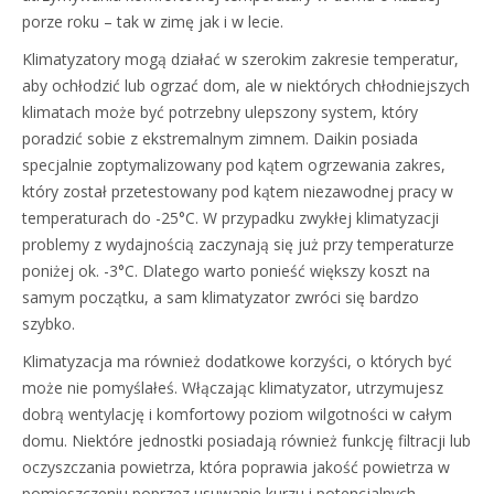
porze roku – tak w zimę jak i w lecie.
Klimatyzatory mogą działać w szerokim zakresie temperatur,
aby ochłodzić lub ogrzać dom, ale w niektórych chłodniejszych
klimatach może być potrzebny ulepszony system, który
poradzić sobie z ekstremalnym zimnem. Daikin posiada
specjalnie zoptymalizowany pod kątem ogrzewania zakres,
który został przetestowany pod kątem niezawodnej pracy w
temperaturach do -25°C. W przypadku zwykłej klimatyzacji
problemy z wydajnością zaczynają się już przy temperaturze
poniżej ok. -3°C. Dlatego warto ponieść większy koszt na
samym początku, a sam klimatyzator zwróci się bardzo
szybko.
Klimatyzacja ma również dodatkowe korzyści, o których być
może nie pomyślałeś. Włączając klimatyzator, utrzymujesz
dobrą wentylację i komfortowy poziom wilgotności w całym
domu. Niektóre jednostki posiadają również funkcję filtracji lub
oczyszczania powietrza, która poprawia jakość powietrza w
pomieszczeniu poprzez usuwanie kurzu i potencjalnych