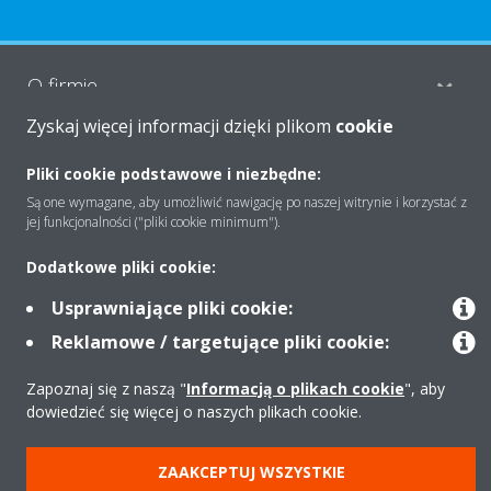
O firmie
Zyskaj więcej informacji dzięki plikom
cookie
Rozwiązania
Pliki cookie podstawowe i niezbędne:
Są one wymagane, aby umożliwić nawigację po naszej witrynie i korzystać z
jej funkcjonalności ("pliki cookie minimum").
Kontakt
Dodatkowe pliki cookie:
Usprawniające pliki cookie:
Produkty
Reklamowe / targetujące pliki cookie:
Zapoznaj się z naszą "
Informacją o plikach cookie
", aby
dowiedzieć się więcej o naszych plikach cookie.
Copyright © Daikin
Zastrzeżenia prawne
Cookies
Polityka Ochrony Danych
ZAAKCEPTUJ WSZYSTKIE
Etyka korporacyjna
Strategia podatkowa
Pompy ciepła