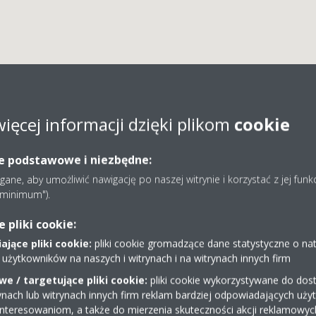
więcej informacji dzięki plikom
cookie
WENTECH GROUP Sp. z o
ie podstawowe i niezbędne:
ne, aby umożliwić nawigację po naszej witrynie i korzystać z jej funk
e minimum").
pliki cookie:
jące pliki cookie:
pliki cookie gromadzące dane statystyczne o na
 użytkowników na naszych i witrynach i na witrynach innych firm
0a
+48 13 436 00 18
e / targetujące pliki cookie:
pliki cookie wykorzystywane do dost
biuro@inwentech.pl
ynach lub witrynach innych firm reklam bardziej odpowiadających uż
interesowaniom, a także do mierzenia skuteczności akcji reklamowyc
http://inwentech.pl/