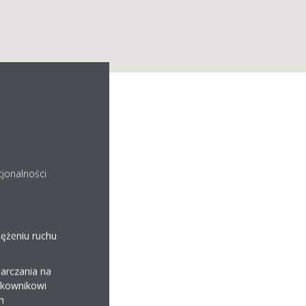
.o.
cjonalności
tężeniu ruchu
arczania na
ytkownikowi
h