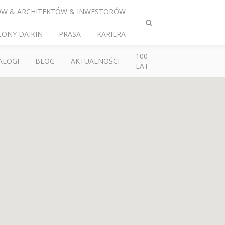
ÓW & ARCHITEKTÓW & INWESTORÓW
Przełącz
LONY DAIKIN
PRASA
KARIERA
wyszukiwanie
100
ALOGI
BLOG
AKTUALNOŚCI
LAT