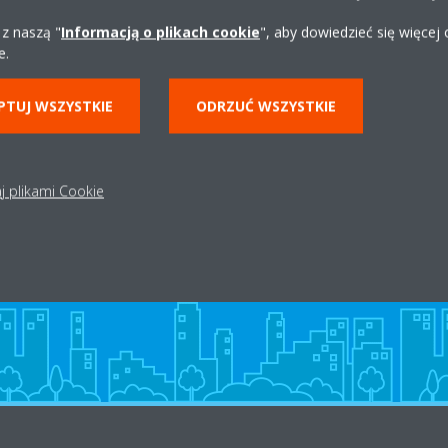
Uzyskaj wskazówki
 z naszą "
Informacją o plikach cookie
", aby dowiedzieć się więcej
e.
PTUJ WSZYSTKIE
ODRZUĆ WSZYSTKIE
Dystrybutor w okolicy
j plikami Cookie
ZNAJDŹ