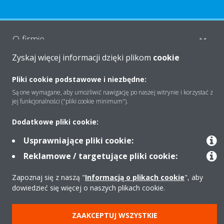
O firmie
Zyskaj więcej informacji dzięki plikom
cookie
Rozwiązania
Pliki cookie podstawowe i niezbędne:
Są one wymagane, aby umożliwić nawigację po naszej witrynie i korzystać z
jej funkcjonalności ("pliki cookie minimum").
Kontakt
Dodatkowe pliki cookie:
Usprawniające pliki cookie:
Produkty
Reklamowe / targetujące pliki cookie:
Zapoznaj się z naszą "
Informacją o plikach cookie
", aby
dowiedzieć się więcej o naszych plikach cookie.
Copyright © Daikin
Zastrzeżenia prawne
Cookies
Polityka Ochrony Danych
ZAAKCEPTUJ WSZYSTKIE
Etyka korporacyjna
Strategia podatkowa
Pompy ciepła