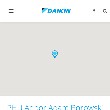
Przełącz
Prz
nawigację
wys
PHU Adbor Adam Borowski