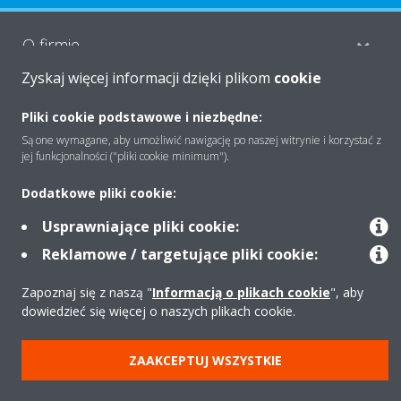
O firmie
Zyskaj więcej informacji dzięki plikom
cookie
Rozwiązania
Pliki cookie podstawowe i niezbędne:
Są one wymagane, aby umożliwić nawigację po naszej witrynie i korzystać z
jej funkcjonalności ("pliki cookie minimum").
Kontakt
Dodatkowe pliki cookie:
Usprawniające pliki cookie:
Produkty
Reklamowe / targetujące pliki cookie:
Zapoznaj się z naszą "
Informacją o plikach cookie
", aby
dowiedzieć się więcej o naszych plikach cookie.
Copyright © Daikin
Zastrzeżenia prawne
Cookies
Polityka Ochrony Danych
ZAAKCEPTUJ WSZYSTKIE
Etyka korporacyjna
Strategia podatkowa
Pompy ciepła
Klimatyzacja
Oczyszczacze powietrza
Data Act