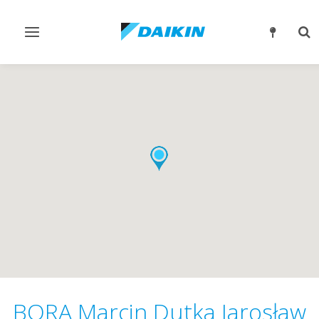
Przełącz
Prz
nawigację
wys
BORA Marcin Dutka Jarosław