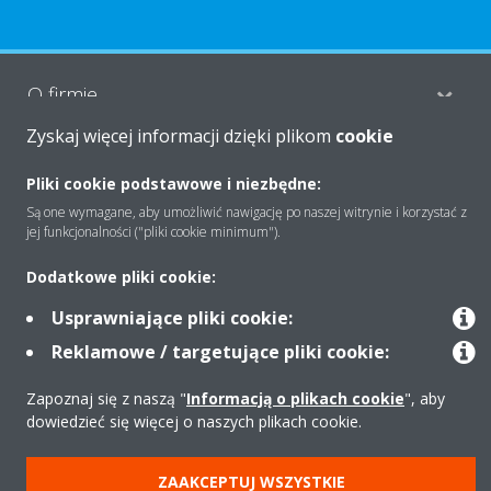
O firmie
Zyskaj więcej informacji dzięki plikom
cookie
Rozwiązania
Pliki cookie podstawowe i niezbędne:
Są one wymagane, aby umożliwić nawigację po naszej witrynie i korzystać z
jej funkcjonalności ("pliki cookie minimum").
Kontakt
Dodatkowe pliki cookie:
Usprawniające pliki cookie:
Produkty
Reklamowe / targetujące pliki cookie:
Zapoznaj się z naszą "
Informacją o plikach cookie
", aby
dowiedzieć się więcej o naszych plikach cookie.
Copyright © Daikin
Zastrzeżenia prawne
Cookies
Polityka Ochrony Danych
ZAAKCEPTUJ WSZYSTKIE