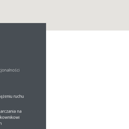
cjonalności
tężeniu ruchu
arczania na
ytkownikowi
h