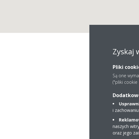
Zyskaj 
Pliki cook
Są one wymaga
("pliki cooki
Dodatkowe 
Usprawnia
i zachowaniu
Reklamow
ul. KAROLA BUNSC
naszych witr
30-392 Kraków
oraz jego za