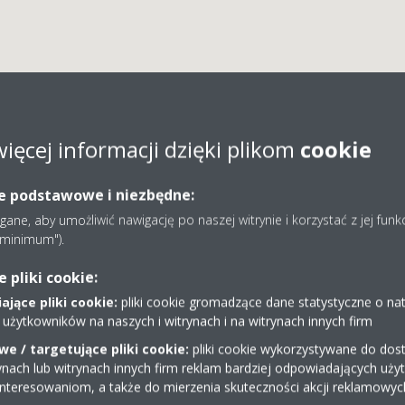
więcej informacji dzięki plikom
cookie
DAJAMI Sp. z o.o. Sp.k.
ie podstawowe i niezbędne:
ne, aby umożliwić nawigację po naszej witrynie i korzystać z jej funk
e minimum").
pliki cookie:
jące pliki cookie:
pliki cookie gromadzące dane statystyczne o na
 użytkowników na naszych i witrynach i na witrynach innych firm
e / targetujące pliki cookie:
pliki cookie wykorzystywane do dost
HA 18
570773377
ynach lub witrynach innych firm reklam bardziej odpowiadających uż
bok@aero7.pl
interesowaniom, a także do mierzenia skuteczności akcji reklamowyc
Uzyskaj wskazówki