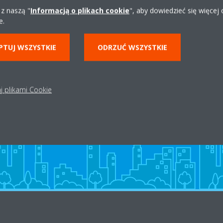
 z naszą "
Informacją o plikach cookie
", aby dowiedzieć się więcej
e.
PTUJ WSZYSTKIE
ODRZUĆ WSZYSTKIE
Dystrybutor w okolicy
j plikami Cookie
ZNAJDŹ