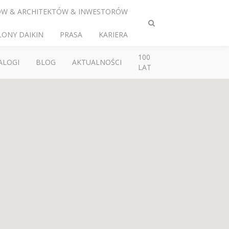
ÓW & ARCHITEKTÓW & INWESTORÓW
Przełącz
LONY DAIKIN
PRASA
KARIERA
wyszukiwanie
100
ALOGI
BLOG
AKTUALNOŚCI
LAT