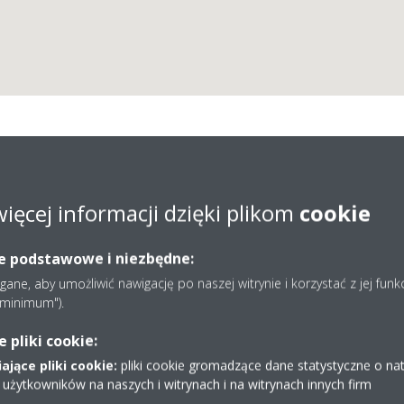
więcej informacji dzięki plikom
cookie
 Albertowski - Klimatyza
ie podstawowe i niezbędne:
ne, aby umożliwić nawigację po naszej witrynie i korzystać z jej funk
Ciepła - Daikin
e minimum").
pliki cookie:
jące pliki cookie:
pliki cookie gromadzące dane statystyczne o na
 użytkowników na naszych i witrynach i na witrynach innych firm