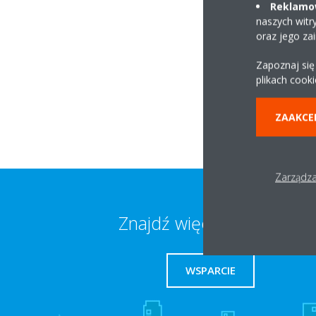
Reklamow
naszych witr
oraz jego za
1 Maja 19 G
Zapoznaj się
62-500 Konin
plikach cooki
ZAAKCE
Zarządza
Znajdź więcej informacji
WSPARCIE