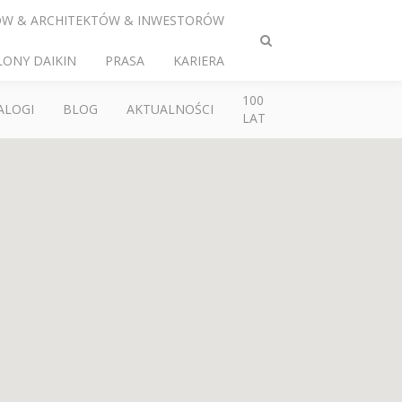
ÓW & ARCHITEKTÓW & INWESTORÓW
Przełącz
LONY DAIKIN
PRASA
KARIERA
wyszukiwanie
100
ALOGI
BLOG
AKTUALNOŚCI
LAT