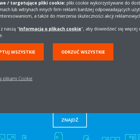
e / targetujące pliki cookie:
pliki cookie wykorzystywane do dost
ynach lub witrynach innych firm reklam bardziej odpowiadających uż
interesowaniom, a także do mierzenia skuteczności akcji reklamowyc
730 933 503
 z naszą "
Informacją o plikach cookie
", aby dowiedzieć się więcej
http://daikin.konin.pl
e.
Uzyskaj wskazówki
PTUJ WSZYSTKIE
ODRZUĆ WSZYSTKIE
j plikami Cookie
Dystrybutor w okolicy
ZNAJDŹ