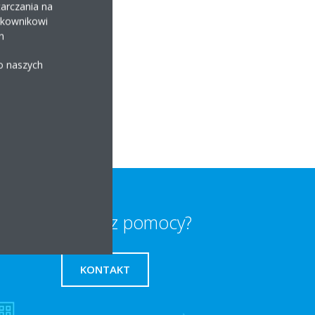
arczania na
ytkownikowi
h
 o naszych
Potrzebujesz pomocy?
KONTAKT