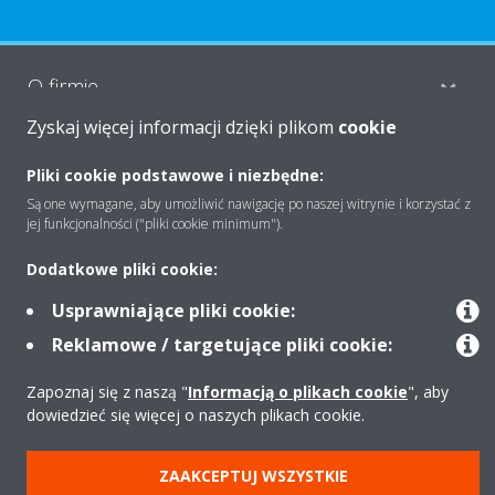
O firmie
Zyskaj więcej informacji dzięki plikom
cookie
Rozwiązania
Pliki cookie podstawowe i niezbędne:
Są one wymagane, aby umożliwić nawigację po naszej witrynie i korzystać z
jej funkcjonalności ("pliki cookie minimum").
Kontakt
Dodatkowe pliki cookie:
Usprawniające pliki cookie:
Produkty
Reklamowe / targetujące pliki cookie:
Zapoznaj się z naszą "
Informacją o plikach cookie
", aby
dowiedzieć się więcej o naszych plikach cookie.
Copyright © Daikin
Zastrzeżenia prawne
Cookies
Polityka Ochrony Danych
ZAAKCEPTUJ WSZYSTKIE
Etyka korporacyjna
Strategia podatkowa
Pompy ciepła