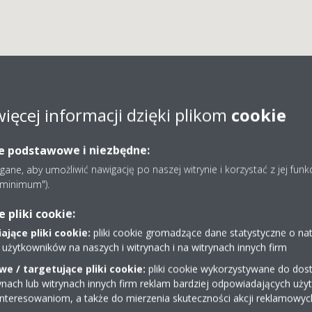
więcej informacji dzięki plikom
cookie
. EURO INSTAL Monika S
ie podstawowe i niezbędne:
ne, aby umożliwić nawigację po naszej witrynie i korzystać z jej funk
e minimum").
pliki cookie:
jące pliki cookie:
pliki cookie gromadzące dane statystyczne o na
 użytkowników na naszych i witrynach i na witrynach innych firm
e / targetujące pliki cookie:
pliki cookie wykorzystywane do dost
32/4490508
ynach lub witrynach innych firm reklam bardziej odpowiadających uż
radek.europol@wp.pl
interesowaniom, a także do mierzenia skuteczności akcji reklamowyc
Uzyskaj wskazówki