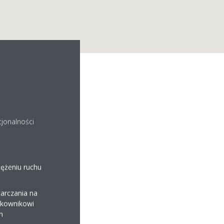
taszek
cjonalności
tężeniu ruchu
arczania na
ytkownikowi
h