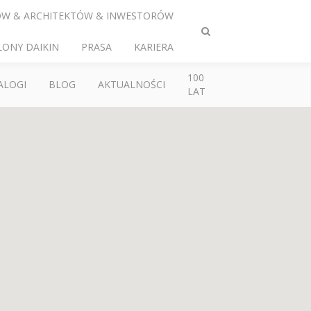
ÓW & ARCHITEKTÓW & INWESTORÓW
Przełącz
LONY DAIKIN
PRASA
KARIERA
wyszukiwanie
100
ALOGI
BLOG
AKTUALNOŚCI
LAT