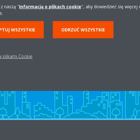
 z naszą "
Informacją o plikach cookie
", aby dowiedzieć się więcej
e.
PTUJ WSZYSTKIE
ODRZUĆ WSZYSTKIE
Dystrybutor w okolicy
j plikami Cookie
ZNAJDŹ