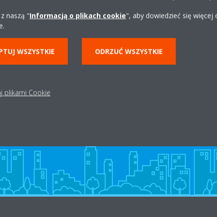
Uzyskaj wskazówki
 z naszą "
Informacją o plikach cookie
", aby dowiedzieć się więcej
e.
PTUJ WSZYSTKIE
ODRZUĆ WSZYSTKIE
Dystrybutor w okolicy
j plikami Cookie
ZNAJDŹ