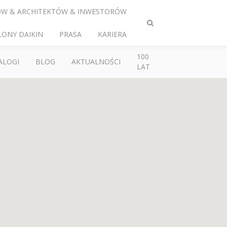
ÓW & ARCHITEKTÓW & INWESTORÓW
Przełącz
LONY DAIKIN
PRASA
KARIERA
wyszukiwanie
100
ALOGI
BLOG
AKTUALNOŚCI
LAT