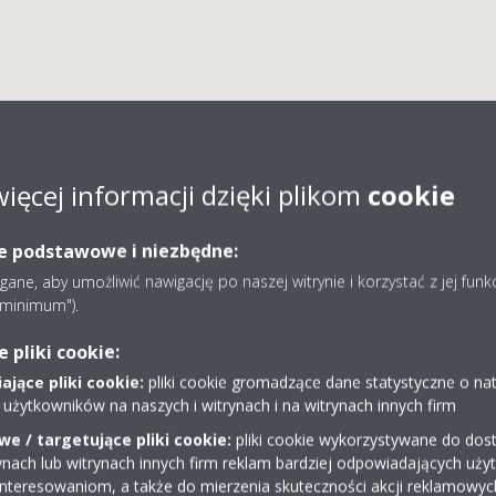
więcej informacji dzięki plikom
cookie
KLIMA Hermanek Małgo
ie podstawowe i niezbędne:
ne, aby umożliwić nawigację po naszej witrynie i korzystać z jej funk
e minimum").
pliki cookie:
jące pliki cookie:
pliki cookie gromadzące dane statystyczne o na
 użytkowników na naszych i witrynach i na witrynach innych firm
664435801
e / targetujące pliki cookie:
pliki cookie wykorzystywane do dost
biuro@herklima.pl
ynach lub witrynach innych firm reklam bardziej odpowiadających uż
interesowaniom, a także do mierzenia skuteczności akcji reklamowyc
https://herklima.pl/