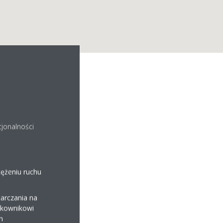
rzata
cjonalności
tężeniu ruchu
arczania na
ytkownikowi
h