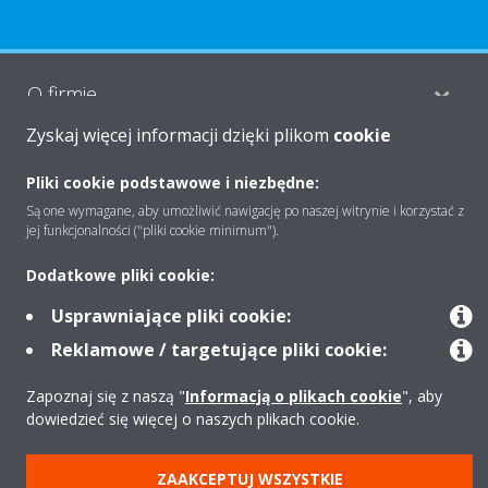
O firmie
Zyskaj więcej informacji dzięki plikom
cookie
Rozwiązania
Pliki cookie podstawowe i niezbędne:
Są one wymagane, aby umożliwić nawigację po naszej witrynie i korzystać z
jej funkcjonalności ("pliki cookie minimum").
Kontakt
Dodatkowe pliki cookie:
Usprawniające pliki cookie:
Produkty
Reklamowe / targetujące pliki cookie:
Zapoznaj się z naszą "
Informacją o plikach cookie
", aby
dowiedzieć się więcej o naszych plikach cookie.
Copyright © Daikin
Zastrzeżenia prawne
Cookies
Polityka Ochrony Danych
ZAAKCEPTUJ WSZYSTKIE