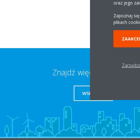
oraz jego za
60-179 Poznań
Zapoznaj się
plikach cooki
ZAAKCE
Zarządza
Znajdź więcej informacji
WSPARCIE