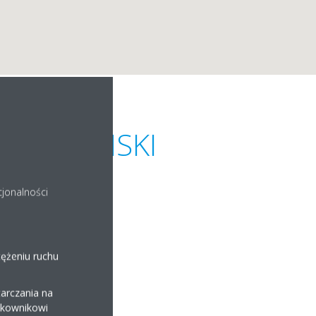
SOBCZYŃSKI
cjonalności
tężeniu ruchu
arczania na
ytkownikowi