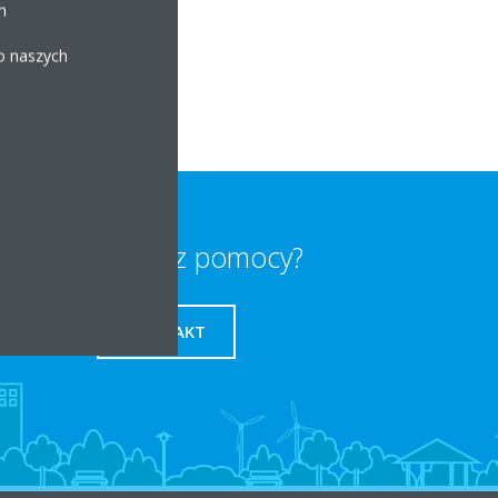
h
 o naszych
Potrzebujesz pomocy?
KONTAKT