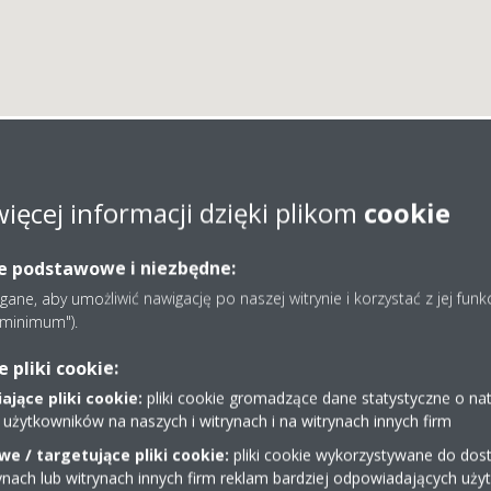
INEERING SŁUPIANEK 
więcej informacji dzięki plikom
cookie
ie podstawowe i niezbędne:
S.J.
ne, aby umożliwić nawigację po naszej witrynie i korzystać z jej funk
e minimum").
pliki cookie:
jące pliki cookie:
pliki cookie gromadzące dane statystyczne o na
 użytkowników na naszych i witrynach i na witrynach innych firm
e / targetujące pliki cookie:
pliki cookie wykorzystywane do dost
ynach lub witrynach innych firm reklam bardziej odpowiadających uż
a 22
608443305