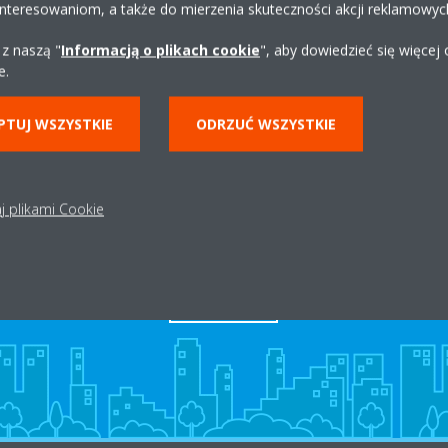
interesowaniom, a także do mierzenia skuteczności akcji reklamowyc
biuro@hydroeng.pl
 z naszą "
Informacją o plikach cookie
", aby dowiedzieć się więcej
Uzyskaj wskazówki
e.
PTUJ WSZYSTKIE
ODRZUĆ WSZYSTKIE
j plikami Cookie
Dystrybutor w okolicy
ZNAJDŹ