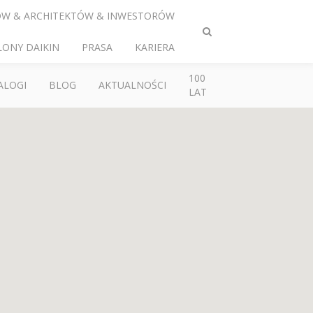
ÓW & ARCHITEKTÓW & INWESTORÓW
Przełącz
LONY DAIKIN
PRASA
KARIERA
wyszukiwanie
100
ALOGI
BLOG
AKTUALNOŚCI
LAT