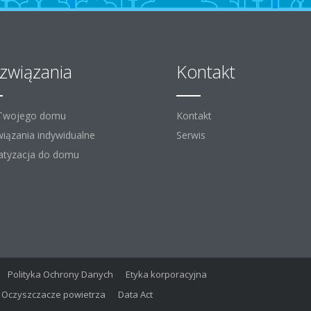
związania
Kontakt
 Twojego domu
Kontakt
iązania indywidualne
Serwis
atyzacja do domu
Polityka Ochrony Danych
Etyka korporacyjna
Oczyszczacze powietrza
Data Act