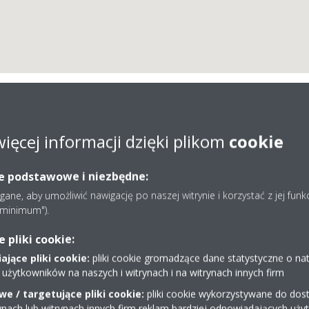
rwisu Urządzeń Klimatyz
więcej informacji dzięki plikom
cookie
cznych Klimatech Sp. z
ie podstawowe i niezbędne:
ne, aby umożliwić nawigację po naszej witrynie i korzystać z jej funk
e minimum").
pliki cookie:
jące pliki cookie:
pliki cookie gromadzące dane statystyczne o na
 użytkowników na naszych i witrynach i na witrynach innych firm
e / targetujące pliki cookie:
pliki cookie wykorzystywane do dost
323313837
ynach lub witrynach innych firm reklam bardziej odpowiadających uż