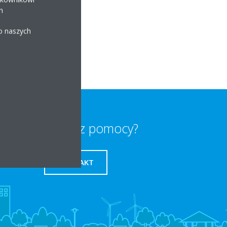
h
z.pl/
 o naszych
Potrzebujesz pomocy?
KONTAKT