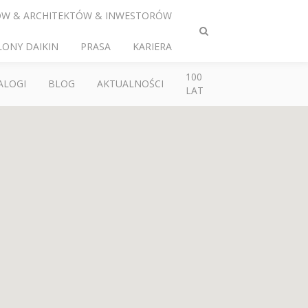
ÓW & ARCHITEKTÓW & INWESTORÓW
Przełącz
LONY DAIKIN
PRASA
KARIERA
wyszukiwanie
100
ALOGI
BLOG
AKTUALNOŚCI
LAT