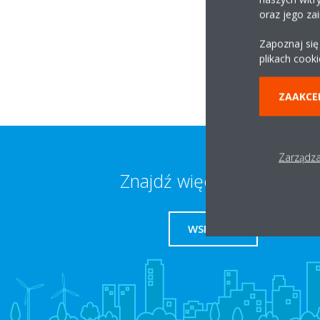
oraz jego za
44-100 Gliwice
Zapoznaj się
plikach cooki
ZAAKCE
Zarządza
Znajdź więcej informacji
WSPARCIE