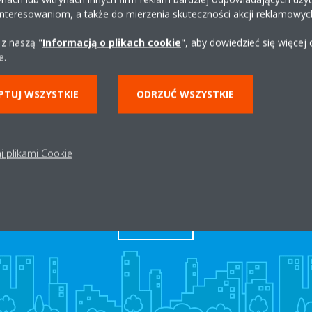
interesowaniom, a także do mierzenia skuteczności akcji reklamowyc
biuro@klimatech.biz.pl
http://www.klimatech.bi
 z naszą "
Informacją o plikach cookie
", aby dowiedzieć się więcej
e.
Uzyskaj wskazówki
PTUJ WSZYSTKIE
ODRZUĆ WSZYSTKIE
j plikami Cookie
Dystrybutor w okolicy
ZNAJDŹ