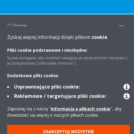
O firmie
Zyskaj więcej informacji dzięki plikom
cookie
Rozwiązania
Pliki cookie podstawowe i niezbędne:
Są one wymagane, aby umożliwić nawigację po naszej witrynie i korzystać z
jej funkcjonalności ("pliki cookie minimum").
Kontakt
Dodatkowe pliki cookie:
Usprawniające pliki cookie:
Produkty
Reklamowe / targetujące pliki cookie:
Zapoznaj się z naszą "
Informacją o plikach cookie
", aby
dowiedzieć się więcej o naszych plikach cookie.
Copyright © Daikin
Zastrzeżenia prawne
Cookies
Polityka Ochrony Danych
ZAAKCEPTUJ WSZYSTKIE