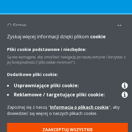
O firmie
Zyskaj więcej informacji dzięki plikom
cookie
Rozwiązania
Pliki cookie podstawowe i niezbędne:
Są one wymagane, aby umożliwić nawigację po naszej witrynie i korzystać z
jej funkcjonalności ("pliki cookie minimum").
Kontakt
Dodatkowe pliki cookie:
Usprawniające pliki cookie:
Produkty
Reklamowe / targetujące pliki cookie:
Zapoznaj się z naszą "
Informacją o plikach cookie
", aby
dowiedzieć się więcej o naszych plikach cookie.
Copyright © Daikin
Zastrzeżenia prawne
Cookies
Polityka Ochrony Danych
ZAAKCEPTUJ WSZYSTKIE