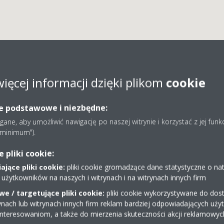
więcej informacji dzięki plikom
cookie
A-KLIM MIROSŁAW PIET
ie podstawowe i niezbędne:
ne, aby umożliwić nawigację po naszej witrynie i korzystać z jej funk
e minimum").
pliki cookie:
jące pliki cookie:
pliki cookie gromadzące dane statystyczne o na
 użytkowników na naszych i witrynach i na witrynach innych firm
e / targetujące pliki cookie:
pliki cookie wykorzystywane do dost
. 13
22/7846330
ynach lub witrynach innych firm reklam bardziej odpowiadających uż
biuro@mira-klim.com.pl
interesowaniom, a także do mierzenia skuteczności akcji reklamowyc
Uzyskaj wskazówki