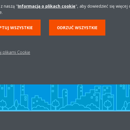
 z naszą "
Informacją o plikach cookie
", aby dowiedzieć się więcej
e.
PTUJ WSZYSTKIE
ODRZUĆ WSZYSTKIE
Dystrybutor w okolicy
j plikami Cookie
ZNAJDŹ