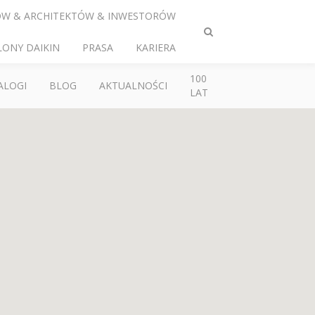
ÓW & ARCHITEKTÓW & INWESTORÓW
Przełącz
LONY DAIKIN
PRASA
KARIERA
wyszukiwanie
100
ALOGI
BLOG
AKTUALNOŚCI
LAT