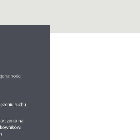
RZAK
cjonalności
tężeniu ruchu
arczania na
ytkownikowi
h