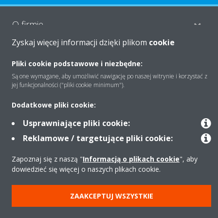
O firmie
Zyskaj więcej informacji dzięki plikom
cookie
Rozwiązania
Pliki cookie podstawowe i niezbędne:
Są one wymagane, aby umożliwić nawigację po naszej witrynie i korzystać z
jej funkcjonalności ("pliki cookie minimum").
Kontakt
Dodatkowe pliki cookie:
Usprawniające pliki cookie:
Produkty
Reklamowe / targetujące pliki cookie:
Zapoznaj się z naszą "
Informacją o plikach cookie
", aby
dowiedzieć się więcej o naszych plikach cookie.
Copyright © Daikin
Zastrzeżenia prawne
Cookies
Polityka Ochrony Danych
ZAAKCEPTUJ WSZYSTKIE
Etyka korporacyjna
Strategia podatkowa
Pompy ciepła
Klimatyzacja
Oczyszczacze powietrza
Data Act