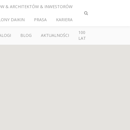
ÓW & ARCHITEKTÓW & INWESTORÓW
Przełącz
LONY DAIKIN
PRASA
KARIERA
wyszukiwanie
100
ALOGI
BLOG
AKTUALNOŚCI
LAT