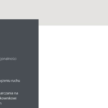
O.
cjonalności
tężeniu ruchu
arczania na
ytkownikowi
.pl
h