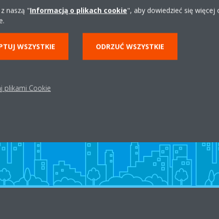
 z naszą "
Informacją o plikach cookie
", aby dowiedzieć się więcej
e.
PTUJ WSZYSTKIE
ODRZUĆ WSZYSTKIE
Dystrybutor w okolicy
j plikami Cookie
ZNAJDŹ