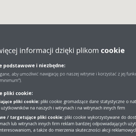
więcej informacji dzięki plikom
cookie
WP INŻYNIERIA SP. Z O.
ie podstawowe i niezbędne:
ne, aby umożliwić nawigację po naszej witrynie i korzystać z jej funk
e minimum").
pliki cookie:
jące pliki cookie:
pliki cookie gromadzące dane statystyczne o na
 użytkowników na naszych i witrynach i na witrynach innych firm
e / targetujące pliki cookie:
pliki cookie wykorzystywane do dost
32/2090188
ynach lub witrynach innych firm reklam bardziej odpowiadających uż
t.sygula@pwpinzynieria
interesowaniom, a także do mierzenia skuteczności akcji reklamowyc
Uzyskaj wskazówki