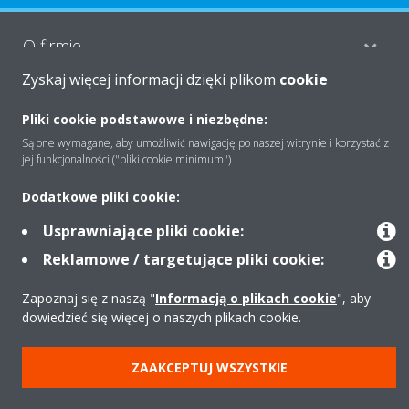
O firmie
Zyskaj więcej informacji dzięki plikom
cookie
Rozwiązania
Pliki cookie podstawowe i niezbędne:
Są one wymagane, aby umożliwić nawigację po naszej witrynie i korzystać z
jej funkcjonalności ("pliki cookie minimum").
Kontakt
Dodatkowe pliki cookie:
Usprawniające pliki cookie:
Produkty
Reklamowe / targetujące pliki cookie:
Zapoznaj się z naszą "
Informacją o plikach cookie
", aby
dowiedzieć się więcej o naszych plikach cookie.
Copyright © Daikin
Zastrzeżenia prawne
Cookies
Polityka Ochrony Danych
ZAAKCEPTUJ WSZYSTKIE
Etyka korporacyjna
Strategia podatkowa
Pompy ciepła
Klimatyzacja
Oczyszczacze powietrza
Data Act