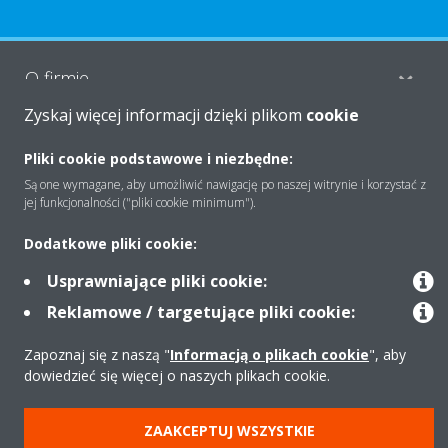
O firmie
Zyskaj więcej informacji dzięki plikom
cookie
Rozwiązania
Pliki cookie podstawowe i niezbędne:
Są one wymagane, aby umożliwić nawigację po naszej witrynie i korzystać z
jej funkcjonalności ("pliki cookie minimum").
Kontakt
Dodatkowe pliki cookie:
Usprawniające pliki cookie:
Produkty
Reklamowe / targetujące pliki cookie:
Zapoznaj się z naszą "
Informacją o plikach cookie
", aby
dowiedzieć się więcej o naszych plikach cookie.
Copyright © Daikin
Zastrzeżenia prawne
Cookies
Polityka Ochrony Danych
ZAAKCEPTUJ WSZYSTKIE
Etyka korporacyjna
Strategia podatkowa
Pompy ciepła