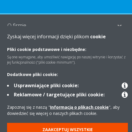
O firmie
Zyskaj więcej informacji dzięki plikom
cookie
Rozwiązania
Pliki cookie podstawowe i niezbędne:
Są one wymagane, aby umożliwić nawigację po naszej witrynie i korzystać z
jej funkcjonalności ("pliki cookie minimum").
Kontakt
Dodatkowe pliki cookie:
Usprawniające pliki cookie:
Produkty
Reklamowe / targetujące pliki cookie:
Zapoznaj się z naszą "
Informacją o plikach cookie
", aby
dowiedzieć się więcej o naszych plikach cookie.
Copyright © Daikin
Zastrzeżenia prawne
Cookies
Polityka Ochrony Danych
ZAAKCEPTUJ WSZYSTKIE