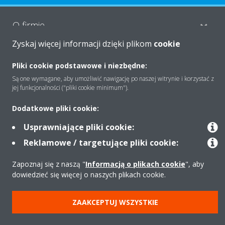
O firmie
Zyskaj więcej informacji dzięki plikom
cookie
Rozwiązania
Pliki cookie podstawowe i niezbędne:
Są one wymagane, aby umożliwić nawigację po naszej witrynie i korzystać z
jej funkcjonalności ("pliki cookie minimum").
Kontakt
Dodatkowe pliki cookie:
Usprawniające pliki cookie:
Produkty
Reklamowe / targetujące pliki cookie:
Zapoznaj się z naszą "
Informacją o plikach cookie
", aby
dowiedzieć się więcej o naszych plikach cookie.
Copyright © Daikin
Zastrzeżenia prawne
Cookies
Polityka Ochrony Danych
ZAAKCEPTUJ WSZYSTKIE
Etyka korporacyjna
Strategia podatkowa
Pompy ciepła
Klimatyzacja
Oczyszczacze powietrza
Data Act