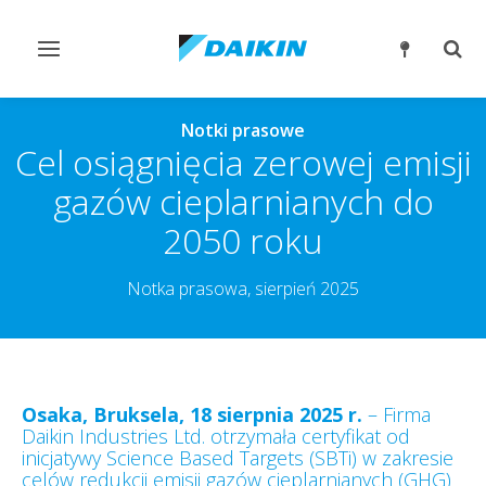
Przełącz
Prze
nawigację
wysz
Notki prasowe
Cel osiągnięcia zerowej emisji
gazów cieplarnianych do
2050 roku
Notka prasowa, sierpień 2025
Osaka, Bruksela, 18 sierpnia 2025 r.
– Firma
Daikin Industries Ltd. otrzymała certyfikat od
inicjatywy Science Based Targets (SBTi) w zakresie
celów redukcji emisji gazów cieplarnianych (GHG)