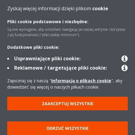
Zyskaj więcej informacji dzięki plikom
cookie
O firmie
Pliki cookie podstawowe i niezbędne:
Są one wymagane, aby umożliwić nawigację po naszej witrynie i korzystać
Rozwiązania
z jej funkcjonalności ("pliki cookie minimum").
Dodatkowe pliki cookie:
Kontakt
Usprawniające pliki cookie:
Reklamowe / targetujące pliki cookie:
Produkty
Zapoznaj się z naszą "
Informacją o plikach cookie
", aby
dowiedzieć się więcej o naszych plikach cookie.
ZAAKCEPTUJ WSZYSTKIE
Copyright © Daikin
Zastrzeżenia prawne
Cookies
Polityka Ochrony Danych
Etyka korporacyjna
Strategia podatkowa
Pompy ciepła
ODRZUĆ WSZYSTKIE
Klimatyzacja
Oczyszczacze powietrza
Data Act