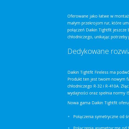
Oferowane jako łatwe w montażu,
małym przekrojom rur, które umo
połączeń Daikin Tightfit jeszcze
chłodniczego, unikając potrzeby 
Dedykowane rozwią
Daikin Tightfit Fireless ma podw
Produkt ten jest twoim nowym f
chłodniczego R-32 i R-410A. Złąc
wydajności oraz spełnia normy 
Nowa gama Daikin Tightfit oferu
Połączenia symetryczne od śr
Połączenia asymetryczne od ¼