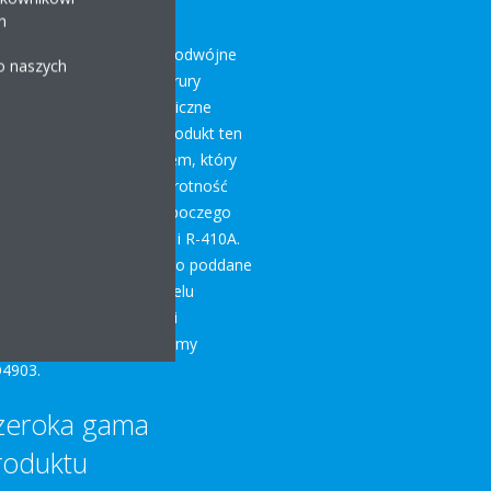
h
kin Tightfit Fireless ma podwójne
 o naszych
ębienie gniazda łączące rury
łodnicze tworząc mechaniczne
czelnienie wokół nich. Produkt ten
st twoim nowym faworytem, który
że wytrzymać nawet 4-krotność
ksymalnego ciśnienia roboczego
nnika chłodniczego R-32 i R-410A.
cze Daikin Tightfit zostało poddane
gorystycznym testom w celu
ewnienia jego trwałości i
dajności oraz spełnia normy
O4903.
zeroka gama
roduktu