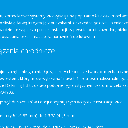
 kompaktowe systemy VRV zyskują na popularności dzięki możliwości
żliwiają łatwą integrację z budynkami, oszczędzając czas i pienią
 bardziej przyspiesza proces instalacji, zapewniając niezawodne, niel
posiadania przez instalatora uprawnień do lutownia.
zania chłodnicze
ójne zazębienie gniazda łączące rury chłodnicze tworząc mechaniczne
aworytem, który może wytrzymać nawet 4-krotność maksymalnego ci
ze Daikin Tightfit zostało poddane rygorystycznym testom w celu zap
ISO4903.
je wybór rozmiarów i opcji obejmujących wszystkie instalacje VRV:
ednicy ¼” (6,35 mm) do 1 5/8” (41,3 mm)
”-3/8” (6,35-9,52 mm) do 1 1/8" - 1 3/8" (28,6-34,9 mm)