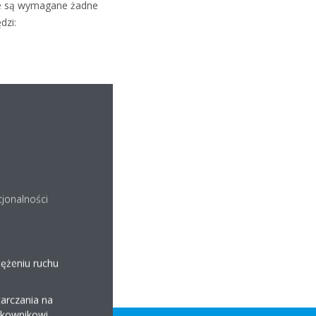
nie są wymagane żadne
dzi:
cjonalności
tężeniu ruchu
arczania na
ytkownikowi