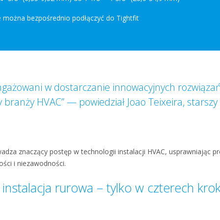
re można bezpośrednio podłączyć do Tightfit
ngażowani w dostarczanie innowacyjnych rozwiązań
 branży HVAC” — powiedział Joao Teixeira, starszy s
wadza znaczący postęp w technologii instalacji HVAC, usprawniając p
ści i niezawodności.
instalacja rurowa – tylko w czterech kro