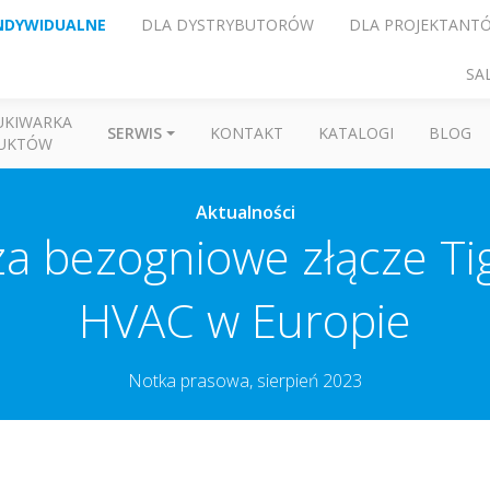
NDYWIDUALNE
DLA DYSTRYBUTORÓW
DLA PROJEKTANT
SA
UKIWARKA
SERWIS
KONTAKT
KATALOGI
BLOG
UKTÓW
Aktualności
 bezogniowe złącze Tight
HVAC w Europie
Notka prasowa, sierpień 2023