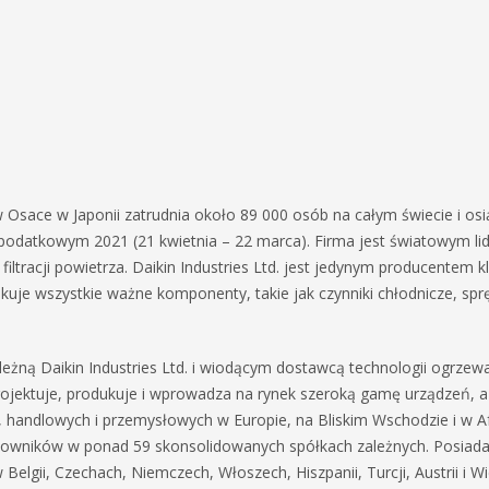
ą w Osace w Japonii zatrudnia około 89 000 osób na całym świecie i o
 podatkowym 2021 (21 kwietnia – 22 marca). Firma jest światowym li
ltracji powietrza. Daikin Industries Ltd. jest jedynym producentem kl
uje wszystkie ważne komponenty, takie jak czynniki chłodnicze, spręża
leżną Daikin Industries Ltd. i wiodącym dostawcą technologii ogrzewan
rojektuje, produkuje i wprowadza na rynek szeroką gamę urządzeń, a
 handlowych i przemysłowych w Europie, na Bliskim Wschodzie i w Af
acowników w ponad 59 skonsolidowanych spółkach zależnych. Posiad
elgii, Czechach, Niemczech, Włoszech, Hiszpanii, Turcji, Austrii i Wie