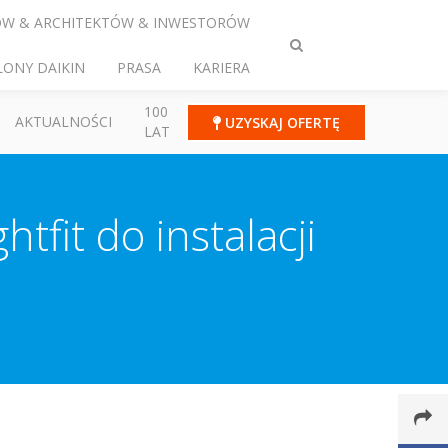
ÓW & ARCHITEKTÓW & INWESTORÓW
Przełącz
LONY DAIKIN
PRASA
KARIERA
wyszukiwanie
100
AKTUALNOŚCI
UZYSKAJ OFERTĘ
LAT
fit do instalacji