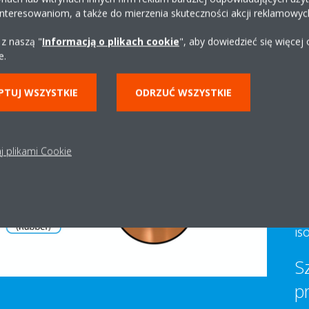
interesowaniom, a także do mierzenia skuteczności akcji reklamowyc
Dai
 z naszą "
Informacją o plikach cookie
", aby dowiedzieć się więcej
zaz
e.
ch
usz
PTUJ WSZYSTKIE
ODRZUĆ WSZYSTKIE
je
mo
ma
czy
j plikami Cookie
Złą
ry
zap
wy
IS
S
p