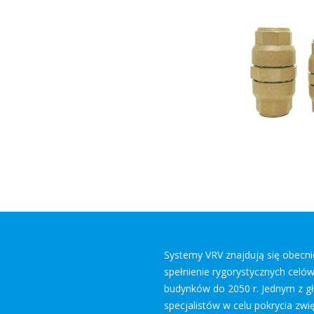
Systemy VRV znajdują się obecnie
spełnienie rygorystycznych celó
budynków do 2050 r. Jednym z g
specjalistów w celu pokrycia zw