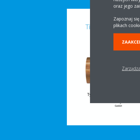
oraz jego za
Zapoznaj się
plikach cooki
ZAAKCE
Zarządza