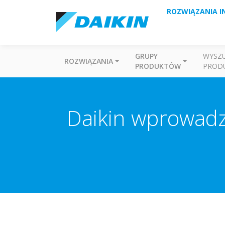
ROZWIĄZANIA I
GRUPY
WYSZ
ROZWIĄZANIA
PRODUKTÓW
PROD
Daikin wprowadza