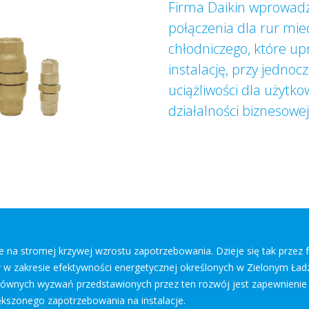
Firma Daikin wprowadz
połączenia dla rur mie
chłodniczego, które upr
instalację, przy jedno
uciążliwości dla użytk
działalności biznesowej
 na stromej krzywej wzrostu zapotrzebowania. Dzieje się tak przez 
w w zakresie efektywności energetycznej określonych w Zielonym Ładz
łównych wyzwań przedstawionych przez ten rozwój jest zapewnienie
iększonego zapotrzebowania na instalacje.