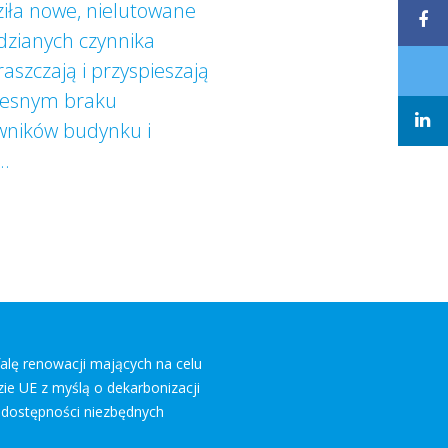
iła nowe, nielutowane
dzianych czynnika
aszczają i przyspieszają
czesnym braku
owników budynku i
..
falę renowacji mających na celu
ie UE z myślą o dekarbonizacji
 dostępności niezbędnych