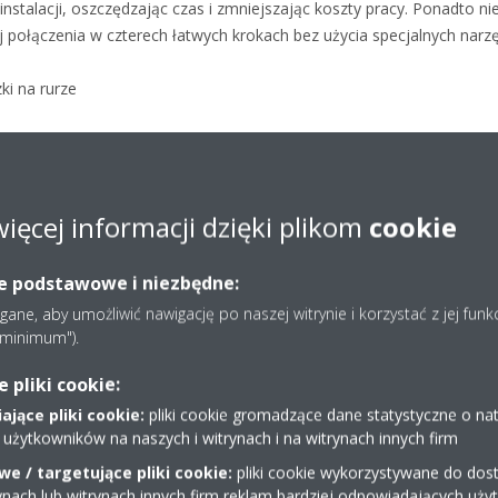
 instalacji, oszczędzając czas i zmniejszając koszty pracy. Ponadto 
uj połączenia w czterech łatwych krokach bez użycia specjalnych narzę
ki na rurze
więcej informacji dzięki plikom
cookie
ię wstawiani
ie podstawowe i niezbędne:
ne, aby umożliwić nawigację po naszej witrynie i korzystać z jej funk
.be/_d1CEJnzUzA
e minimum").
pliki cookie:
jące pliki cookie:
pliki cookie gromadzące dane statystyczne o na
 użytkowników na naszych i witrynach i na witrynach innych firm
e / targetujące pliki cookie:
pliki cookie wykorzystywane do dost
ynach lub witrynach innych firm reklam bardziej odpowiadających uż