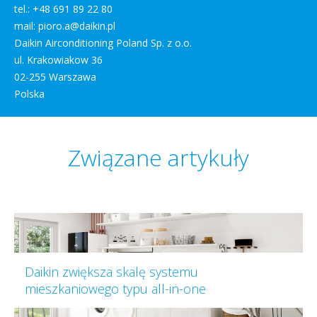
tel.: +48 691 89 22 80
mail: pioro.a@daikin.pl
Daikin Airconditioning Poland Sp. z o.o.
ul. Krakowiakow 36
02-255 Warszawa
Polska
Związane artykuły
Daikin zwiększa skalę systemu
mieszkaniowego typu all-in-one