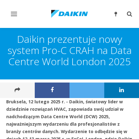
Przełącz
Prze
nawigację
wysz
Daikin prezentuje nowy
system Pro-C CRAH na Data
Centre World London 2025
Bruksela, 12 lutego 2025 r. - Daikin, światowy lider w
dziedzinie rozwiązań HVAC, zapowiada swój udział w
nadchodzącym Data Centre World (DCW) 2025,
najważniejszym wydarzeniu dla profesjonalistów z
branży centrów danych. Wydarzenie to odbędzie się w
dniach 12-13 marca 2025 r. w ExCeL London, gdzie Daikin