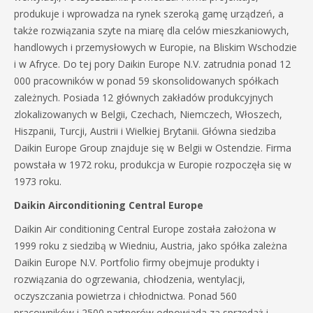
produkuje i wprowadza na rynek szeroką gamę urządzeń, a
także rozwiązania szyte na miarę dla celów mieszkaniowych,
handlowych i przemysłowych w Europie, na Bliskim Wschodzie
i w Afryce. Do tej pory Daikin Europe N.V. zatrudnia ponad 12
000 pracowników w ponad 59 skonsolidowanych spółkach
zależnych. Posiada 12 głównych zakładów produkcyjnych
zlokalizowanych w Belgii, Czechach, Niemczech, Włoszech,
Hiszpanii, Turcji, Austrii i Wielkiej Brytanii. Główna siedziba
Daikin Europe Group znajduje się w Belgii w Ostendzie. Firma
powstała w 1972 roku, produkcja w Europie rozpoczęła się w
1973 roku.
Daikin Airconditioning Central Europe
Daikin Air conditioning Central Europe została założona w
1999 roku z siedzibą w Wiedniu, Austria, jako spółka zależna
Daikin Europe N.V. Portfolio firmy obejmuje produkty i
rozwiązania do ogrzewania, chłodzenia, wentylacji,
oczyszczania powietrza i chłodnictwa. Ponad 560
pracowników i 2500 partnerów odpowiada za sprzedaż i