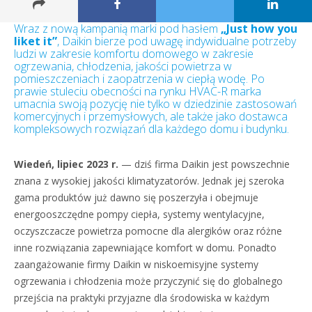
Wraz z nową kampanią marki pod hasłem
„Just how you
liket it”
, Daikin bierze pod uwagę indywidualne potrzeby
ludzi w zakresie komfortu domowego w zakresie
ogrzewania, chłodzenia, jakości powietrza w
pomieszczeniach i zaopatrzenia w ciepłą wodę. Po
prawie stuleciu obecności na rynku HVAC-R marka
umacnia swoją pozycję nie tylko w dziedzinie zastosowań
komercyjnych i przemysłowych, ale także jako dostawca
kompleksowych rozwiązań dla każdego domu i budynku.
Wiedeń, lipiec 2023 r.
— dziś firma Daikin jest powszechnie
znana z wysokiej jakości klimatyzatorów. Jednak jej szeroka
gama produktów już dawno się poszerzyła i obejmuje
energooszczędne pompy ciepła, systemy wentylacyjne,
oczyszczacze powietrza pomocne dla alergików oraz różne
inne rozwiązania zapewniające komfort w domu. Ponadto
zaangażowanie firmy Daikin w niskoemisyjne systemy
ogrzewania i chłodzenia może przyczynić się do globalnego
przejścia na praktyki przyjazne dla środowiska w każdym