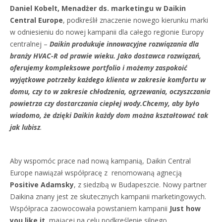
Daniel Kobelt, Menadżer ds. marketingu w Daikin
Central Europe
, podkreślił znaczenie nowego kierunku marki
w odniesieniu do nowej kampanii dla całego regionie Europy
centralnej –
Daikin produkuje innowacyjne rozwiązania dla
branży HVAC-R od prawie wieku. Jako dostawca rozwiązań,
oferujemy kompleksowe portfolio i możemy zaspokoić
wyjątkowe potrzeby każdego klienta w zakresie komfortu w
domu, czy to w zakresie chłodzenia, ogrzewania, oczyszczania
powietrza czy dostarczania ciepłej wody.Chcemy, aby było
wiadomo, że dzięki Daikin każdy dom można kształtować tak
jak lubisz
.
Aby wspomóc prace nad nową kampanią, Daikin Central
Europe nawiązał współpracę z renomowaną agnecją
Positive Adamsky
, z siedzibą w Budapeszcie. Nowy partner
Daikina znany jest ze skutecznych kampanii marketingowych.
Współpraca zaowocowała powstaniem kampanii
Just how
you like it
, mającej na celu podkreślenie silnego