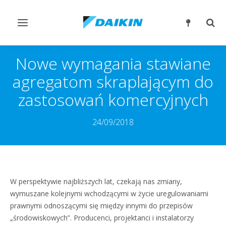
Przełącz
Prze
nawigację
wysz
Nowe wymagania stawiane
agregatom skraplającym do
zastosowań komercyjnych
24/09/2018
W perspektywie najbliższych lat, czekają nas zmiany,
wymuszane kolejnymi wchodzącymi w życie uregulowaniami
prawnymi odnoszącymi się między innymi do przepisów
„środowiskowych”. Producenci, projektanci i instalatorzy