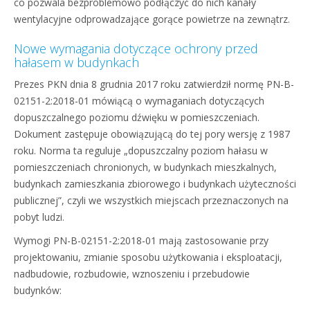
co pozwala bezproblemowo podłączyć do nich kanały
wentylacyjne odprowadzające gorące powietrze na zewnątrz.
Nowe wymagania dotyczące ochrony przed
hałasem w budynkach
Prezes PKN dnia 8 grudnia 2017 roku zatwierdził normę PN-B-
02151-2:2018-01 mówiącą o wymaganiach dotyczących
dopuszczalnego poziomu dźwięku w pomieszczeniach.
Dokument zastępuje obowiązującą do tej pory wersję z 1987
roku. Norma ta reguluje „dopuszczalny poziom hałasu w
pomieszczeniach chronionych, w budynkach mieszkalnych,
budynkach zamieszkania zbiorowego i budynkach użyteczności
publicznej”, czyli we wszystkich miejscach przeznaczonych na
pobyt ludzi.
Wymogi PN-B-02151-2:2018-01 mają zastosowanie przy
projektowaniu, zmianie sposobu użytkowania i eksploatacji,
nadbudowie, rozbudowie, wznoszeniu i przebudowie
budynków: