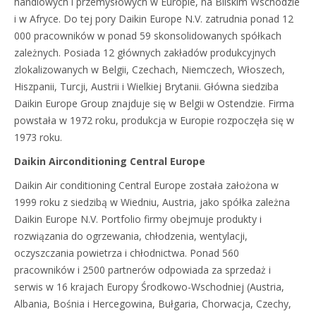
handlowych i przemysłowych w Europie, na Bliskim Wschodzie
i w Afryce. Do tej pory Daikin Europe N.V. zatrudnia ponad 12
000 pracowników w ponad 59 skonsolidowanych spółkach
zależnych. Posiada 12 głównych zakładów produkcyjnych
zlokalizowanych w Belgii, Czechach, Niemczech, Włoszech,
Hiszpanii, Turcji, Austrii i Wielkiej Brytanii. Główna siedziba
Daikin Europe Group znajduje się w Belgii w Ostendzie. Firma
powstała w 1972 roku, produkcja w Europie rozpoczęła się w
1973 roku.
Daikin Airconditioning Central Europe
Daikin Air conditioning Central Europe została założona w
1999 roku z siedzibą w Wiedniu, Austria, jako spółka zależna
Daikin Europe N.V. Portfolio firmy obejmuje produkty i
rozwiązania do ogrzewania, chłodzenia, wentylacji,
oczyszczania powietrza i chłodnictwa. Ponad 560
pracowników i 2500 partnerów odpowiada za sprzedaż i
serwis w 16 krajach Europy Środkowo-Wschodniej (Austria,
Albania, Bośnia i Hercegowina, Bułgaria, Chorwacja, Czechy,