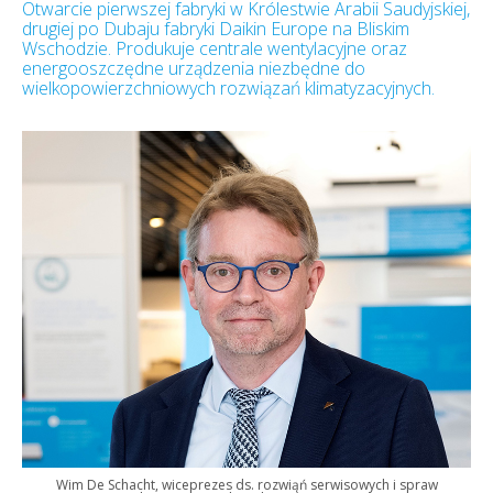
Otwarcie pierwszej fabryki w Królestwie Arabii Saudyjskiej,
drugiej po Dubaju fabryki Daikin Europe na Bliskim
Wschodzie. Produkuje centrale wentylacyjne oraz
energooszczędne urządzenia niezbędne do
wielkopowierzchniowych rozwiązań klimatyzacyjnych.
Wim De Schacht, wiceprezes ds. rozwiąń serwisowych i spraw