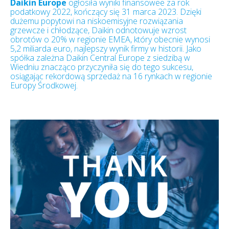
Daikin Europe
ogłosiła wyniki finansowee za rok
podatkowy 2022, kończący się 31 marca 2023. Dzięki
dużemu popytowi na niskoemisyjne rozwiązania
grzewcze i chłodzące, Daikin odnotowuje wzrost
obrotów o 20% w regionie EMEA, który obecnie wynosi
5,2 miliarda euro, najlepszy wynik firmy w historii. Jako
spółka zależna Daikin Central Europe z siedzibą w
Wiedniu znacząco przyczyniła się do tego sukcesu,
osiągając rekordową sprzedaż na 16 rynkach w regionie
Europy Środkowej.