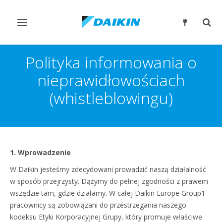
Przełącz
Prze
nawigację
wysz
Polityka informowania o
nieprawidłowościach
(whistleblowingu)
1. Wprowadzenie
W Daikin jesteśmy zdecydowani prowadzić naszą działalność
w sposób przejrzysty. Dążymy do pełnej zgodności z prawem
wszędzie tam, gdzie działamy. W całej Daikin Europe Group1
pracownicy są zobowiązani do przestrzegania naszego
kodeksu Etyki Korporacyjnej Grupy, który promuje właściwe