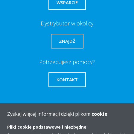
WSPARCIE
Dystrybutor w okolicy
ZNAJDŹ
Potrzebujesz pomocy?
KONTAKT
Zyskaj więcej informacji dzięki plikom
cookie
O firmie
Pliki cookie podstawowe i niezbędne: