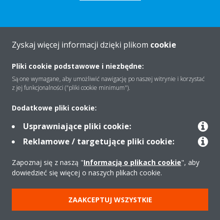
Zyskaj więcej informacji dzięki plikom
cookie
O firmie
Pliki cookie podstawowe i niezbędne:
Są one wymagane, aby umożliwić nawigację po naszej witrynie i korzystać
Rozwiązania
z jej funkcjonalności ("pliki cookie minimum").
Dodatkowe pliki cookie:
Kontakt
Usprawniające pliki cookie:
Reklamowe / targetujące pliki cookie:
Produkty
Zapoznaj się z naszą "
Informacją o plikach cookie
", aby
dowiedzieć się więcej o naszych plikach cookie.
Copyright © Daikin
ZAAKCEPTUJ WSZYSTKIE
Zastrzeżenia prawne
Cookies
Polityka Ochrony Danych