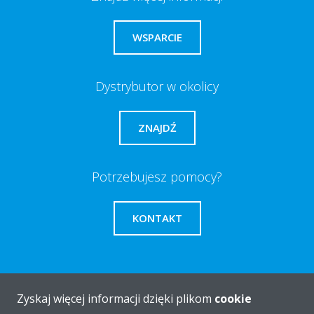
WSPARCIE
Dystrybutor w okolicy
ZNAJDŹ
Potrzebujesz pomocy?
KONTAKT
Zyskaj więcej informacji dzięki plikom
cookie
O firmie