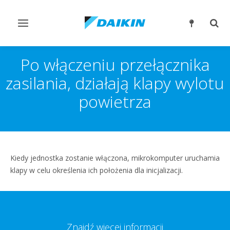
Przełącz
Prze
nawigację
wysz
Po włączeniu przełącznika
zasilania, działają klapy wylotu
powietrza
Kiedy jednostka zostanie włączona, mikrokomputer uruchamia
klapy w celu określenia ich położenia dla inicjalizacji.
Znajdź więcej informacji