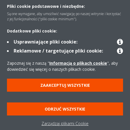
Pliki cookie podstawowe i niezbędne:
Są one wymagane, aby umożliwić nawigację po naszej witrynie i korzystać
Rozwiązania
z jej funkcjonalności ("pliki cookie minimum").
Dodatkowe pliki cookie:
Kontakt
Usprawniające pliki cookie:
Reklamowe / targetujące pliki cookie:
Produkty
Zapoznaj się z naszą "
Informacją o plikach cookie
", aby
dowiedzieć się więcej o naszych plikach cookie.
Copyright © Daikin
ZAAKCEPTUJ WSZYSTKIE
Zastrzeżenia prawne
Cookies
Polityka Ochrony Danych
Etyka korporacyjna
Strategia podatkowa
Pompy ciepła
ODRZUĆ WSZYSTKIE
Klimatyzacja
Oczyszczacze powietrza
Data Act
Zarządzaj plikami Cookie